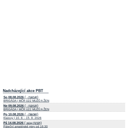
Nadcházející akce PBT
(
)
So 08.08.2026
- [14/14]
BRIGÁDA | MČR U22 MUŽŮ A ŽEN
(
)
Ne 09.08.2026
- [12/12]
BRIGÁDA | MČR U22 MUŽŮ A ŽEN
(
)
Po 10.08.2026
- [36/36]
Klatovy | 10. 8. - 15. 8. 2026
(
)
Pá 14.08.2026
mixy [1/12]
Páteční amatérské mixy od 16:30