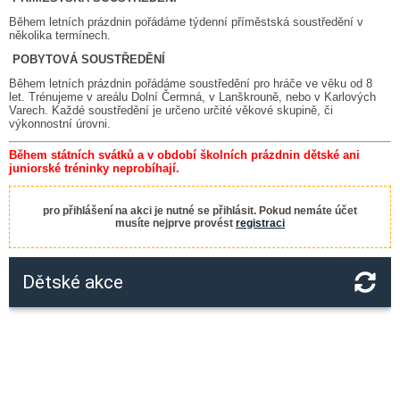
Během letních prázdnin pořádáme týdenní příměstská soustředění v
několika termínech.
POBYTOVÁ SOUSTŘEDĚNÍ
Během letních prázdnin pořádáme soustředění pro hráče ve věku od 8
let. Trénujeme v areálu Dolní Čermná, v Lanškrouně, nebo v Karlových
Varech. Každé soustředění je určeno určité věkové skupině, či
výkonnostní úrovni.
Během státních svátků a v období školních prázdnin dětské ani
juniorské tréninky neprobíhají.
pro přihlášení na akci je nutné se přihlásit. Pokud nemáte účet
musíte nejprve provést
registraci