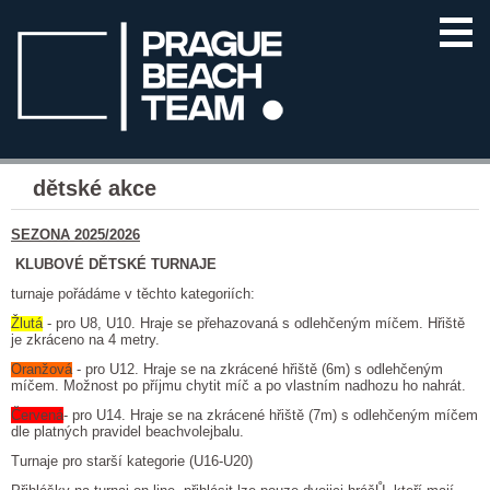
dětské akce
SEZONA 2025/2026
KLUBOVÉ DĚTSKÉ TURNAJE
turnaje pořádáme v těchto kategoriích:
Žlutá
- pro U8, U10. Hraje se přehazovaná s odlehčeným míčem. Hřiště
je zkráceno na 4 metry.
Oranžová
- pro U12. Hraje se na zkrácené hřiště (6m) s odlehčeným
míčem. Možnost po příjmu chytit míč a po vlastním nadhozu ho nahrát.
Červená
- pro U14. Hraje se na zkrácené hřiště (7m) s odlehčeným míčem
dle platných pravidel beachvolejbalu.
Turnaje pro starší kategorie (U16-U20)