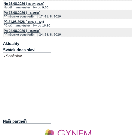
(
)
Ne 16.08.2026
mixy [1/12]
Nedělní amatérské mixy od 9:00
(
)
Po 17.08.2026
- [11/50]
Příměstské soustředění | 17.-21. 8. 2026
(
)
Pá 21.08.2026
mixy [1/12]
Páteční amatérské mixy od 16:30
(
)
Po 24.08.2026
- [58/50]
Příměstské soustředění | 24.-28. 8. 2026
Aktuality
Svátek dnes slaví
• Soběslav
Naši partneři