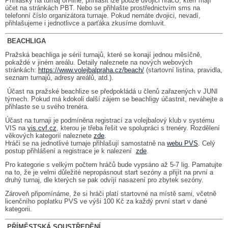
Přihlášky na turnaj on-line, přihlásit lze pouze dvojici hráčŮ, kteří mají
účet na stránkách PBT. Nebo se přihlašte prostřednictvím sms na
telefonní číslo organizátora turnaje. Pokud nemáte dvojici, nevadí,
přihlašujeme i jednotlivce a parťáka zkusíme domluvit.
BEACHLIGA
Pražská beachliga je sérií turnajů, které se konají jednou měsíčně,
pokaždé v jiném areálu. Detaily naleznete na nových webových
stránkách:
https://www.volejbalpraha.cz/beach/
(startovní listina, pravidla,
seznam turnajů, adresy areálů, atd.).
Účast na pražské beachlize se předpokládá u členů zařazených v JUNI
týmech. Pokud má kdokoli další zájem se beachligy účastnit, neváhejte a
přihlaste se u svého trenéra.
Účast na turnaji je podmíněna registrací za volejbalový klub v systému
VIS na
vis.cvf.cz
, kterou je třeba řešit ve spolupráci s trenéry. Rozdělení
věkových kategorií naleznete
zde
.
Hráči se na jednotlivé turnaje přihlašují samostatně na
webu PVS
. Celý
postup přihlášení a registrace je k nalezení
zde
.
Pro kategorie s velkým počtem hráčů bude vypsáno až 5-7 lig. Pamatujte
na to, že je velmi důležité nepropásnout start sezóny a přijít na první a
druhý turnaj, dle kterých se pak odvíjí nasazení pro zbytek sezóny.
Zároveň připomínáme, že si hráči platí startovné na místě sami, včetně
licenčního poplatku PVS ve výši 100 Kč za každý první start v dané
kategorii.
PŘÍMĚSTSKÁ SOUSTŘEDĚNÍ