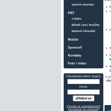
vytvorit rezervaci
t
c
PBT
o klubu
dětské / juni. kroužky
p
klubové trénování
Mobile
Sponzoři
p
Kontakty
Foto / video
a
Uživatelské jméno (login):
V př
-
pla
Heslo:
Chcete se zaregistrovat?
Nemůžete se přihlásit?