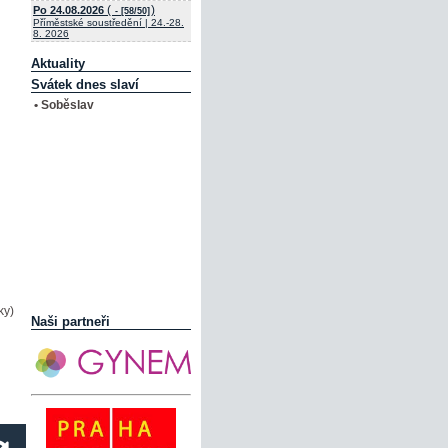
(
)
Po 24.08.2026
- [58/50]
Příměstské soustředění | 24.-28.
8. 2026
Aktuality
Svátek dnes slaví
• Soběslav
ky)
Naši partneři