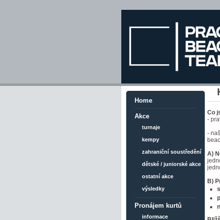
Home
Co 
Akce
- pr
turnaje
- na
beac
kempy
zahraniční soustředění
A) N
jedn
dětské / juniorské akce
jedn
ostatní akce
B) P
s
výsledky
p
Pronájem kurtů
n
informace
Bliž