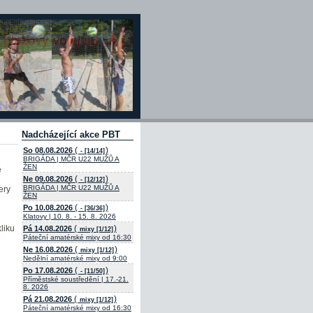
Nadcházející akce PBT
(
)
So 08.08.2026
- [14/14]
BRIGÁDA | MČR U22 MUŽŮ A
ŽEN
ě
(
)
Ne 09.08.2026
- [12/12]
BRIGÁDA | MČR U22 MUŽŮ A
ery
ŽEN
(
)
Po 10.08.2026
- [36/36]
Klatovy | 10. 8. - 15. 8. 2026
liku
(
)
Pá 14.08.2026
mixy [1/12]
Páteční amatérské mixy od 16:30
(
)
Ne 16.08.2026
mixy [1/12]
Nedělní amatérské mixy od 9:00
(
)
Po 17.08.2026
- [11/50]
Příměstské soustředění | 17.-21.
8. 2026
(
)
Pá 21.08.2026
mixy [1/12]
Páteční amatérské mixy od 16:30