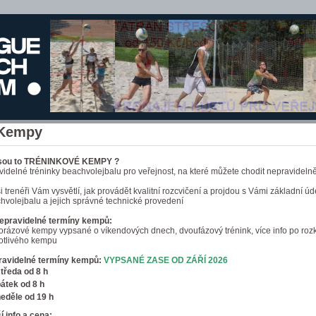
Kempy
jsou to TRÉNINKOVÉ KEMPY ?
avidelné tréninky beachvolejbalu pro veřejnost, na které můžete chodit nepravideln
ši trenéři Vám vysvětlí, jak provádět kvalitní rozcvičení a projdou s Vámi základní úd
hvolejbalu a jejich správné technické provedení
epravidelné termíny kempů:
orázové kempy vypsané o víkendových dnech, dvoufázový trénink, více info po rozk
otlivého kempu
ravidelné termíny kempů:
VYPSANÉ ZASE OD ZÁŘÍ 2026
tředa od 8 h
átek od 8 h
eděle od 19 h
ší info a cena: