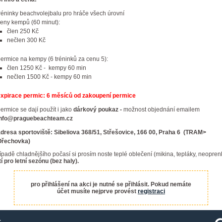
réninky beachvolejbalu pro hráče všech úrovní
eny kempů (60 minut):
člen 250 Kč
nečlen 300 Kč
ermice na kempy (6 tréninků za cenu 5):
člen 1250 Kč - kempy 60 min
nečlen 1500 Kč - kempy 60 min
expirace permic: 6 měsíců od zakoupení permice
ermice se dají použít i jako
dárkový poukaz -
možnost objednání emailem
info@praguebeachteam.cz
dresa sportoviště: Sibeliova 368/51, Střešovice, 166 00, Praha 6 (TRAM>
Ořechovka)
ípadě chladnějšího počasí si prosím noste teplé oblečení (mikina, tepláky, neopren
tí pro letní sezónu (bez haly).
pro přihlášení na akci je nutné se přihlásit. Pokud nemáte
účet musíte nejprve provést
registraci