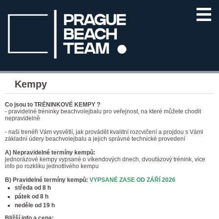
Kempy
Co jsou to TRÉNINKOVÉ KEMPY ?
- pravidelné tréninky beachvolejbalu pro veřejnost, na které můžete chodit
nepravidelně
- naši trenéři Vám vysvětlí, jak provádět kvalitní rozcvičení a projdou s Vámi
základní údery beachvolejbalu a jejich správné technické provedení
A) Nepravidelné termíny kempů:
jednorázové kempy vypsané o víkendových dnech, dvoufázový trénink, více
info po rozkliku jednotlivého kempu
B) Pravidelné termíny kempů:
VYPSANÉ ZASE OD ZÁŘÍ 2026
středa od 8 h
pátek od 8 h
neděle od 19 h
Bližší info a cena: