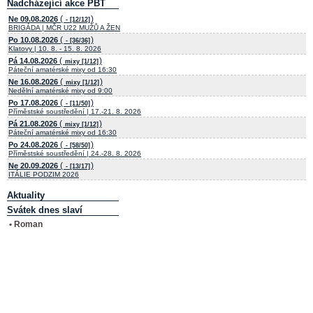
Nadcházející akce PBT
(
)
Ne 09.08.2026
- [12/12]
BRIGÁDA | MČR U22 MUŽŮ A ŽEN
(
)
Po 10.08.2026
- [36/36]
Klatovy | 10. 8. - 15. 8. 2026
(
)
Pá 14.08.2026
mixy [1/12]
Páteční amatérské mixy od 16:30
(
)
Ne 16.08.2026
mixy [1/12]
Nedělní amatérské mixy od 9:00
(
)
Po 17.08.2026
- [11/50]
Příměstské soustředění | 17.-21. 8. 2026
(
)
Pá 21.08.2026
mixy [1/12]
Páteční amatérské mixy od 16:30
(
)
Po 24.08.2026
- [58/50]
Příměstské soustředění | 24.-28. 8. 2026
(
)
Ne 20.09.2026
- [13/17]
ITÁLIE PODZIM 2026
Aktuality
Svátek dnes slaví
• Roman