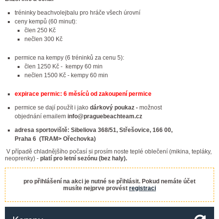
tréninky beachvolejbalu pro hráče všech úrovní
ceny kempů (60 minut):
člen 250 Kč
nečlen 300 Kč
permice na kempy (6 tréninků za cenu 5):
člen 1250 Kč - kempy 60 min
nečlen 1500 Kč - kempy 60 min
expirace permic: 6 měsíců od zakoupení permice
permice se dají použít i jako
dárkový poukaz -
možnost
objednání emailem
info@praguebeachteam.cz
adresa sportoviště: Sibeliova 368/51, Střešovice, 166 00,
Praha 6 (TRAM> Ořechovka)
V případě chladnějšího počasí si prosím noste teplé oblečení (mikina, tepláky,
neoprenky) -
platí pro letní sezónu (bez haly).
pro přihlášení na akci je nutné se přihlásit. Pokud nemáte účet
musíte nejprve provést
registraci