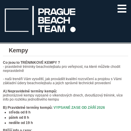
Kempy
Co jsou to TRÉNINKOVÉ KEMPY ?
- pravidelné tréninky beachvolejbalu pro veřejnost, na které můžete chodit
nepravidelně
- naši trenéři Vám vysvětlí, jak provádět kvalitní rozcvičení a projdou s Vámi
základní údery beachvolejbalu a jejich správné technické provedení
A) Nepravidelné termíny kempů:
jednorázové kempy vypsané o víkendových dnech, dvoufázový trénink, více
info po rozkliku jednotlivého kempu
B) Pravidelné termíny kempů:
VYPSANÉ ZASE OD ZÁŘÍ 2026
středa od 8 h
pátek od 8 h
neděle od 19 h
Bližší info a cena: