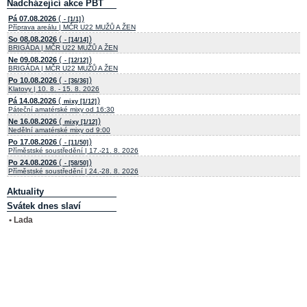
Nadcházející akce PBT
(
)
Pá 07.08.2026
- [1/1]
Příprava areálu | MČR U22 MUŽŮ A ŽEN
(
)
So 08.08.2026
- [14/14]
BRIGÁDA | MČR U22 MUŽŮ A ŽEN
(
)
Ne 09.08.2026
- [12/12]
BRIGÁDA | MČR U22 MUŽŮ A ŽEN
(
)
Po 10.08.2026
- [36/36]
Klatovy | 10. 8. - 15. 8. 2026
(
)
Pá 14.08.2026
mixy [1/12]
Páteční amatérské mixy od 16:30
(
)
Ne 16.08.2026
mixy [1/12]
Nedělní amatérské mixy od 9:00
(
)
Po 17.08.2026
- [11/50]
Příměstské soustředění | 17.-21. 8. 2026
(
)
Po 24.08.2026
- [58/50]
Příměstské soustředění | 24.-28. 8. 2026
Aktuality
Svátek dnes slaví
• Lada