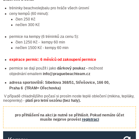
tréninky beachvolejbalu pro hráče všech úrovní
ceny kempů (60 minut):
člen 250 Kč
nečlen 300 Kč
permice na kempy (6 tréninků za cenu 5):
člen 1250 Kč - kempy 60 min
nečlen 1500 Kč - kempy 60 min
expirace permic: 6 měsíců od zakoupení permice
permice se dají použít i jako
dárkový poukaz -
možnost
objednání emailem
info@praguebeachteam.cz
adresa sportoviště: Sibeliova 368/51, Střešovice, 166 00,
Praha 6 (TRAM> Ořechovka)
V případě chladnějšího počasí si prosím noste teplé oblečení (mikina, tepláky,
neoprenky) -
platí pro letní sezónu (bez haly).
pro přihlášení na akci je nutné se přihlásit. Pokud nemáte účet
musíte nejprve provést
registraci