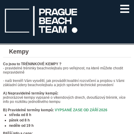
Kempy
Co jsou to TRÉNINKOVÉ KEMPY ?
- pravidelné tréninky beachvolejbalu pro veřejnost, na které můžete chodit
nepravidelně
- naši trenéři Vám vysvětlí, jak provádět kvalitní rozcvičení a projdou s Vámi
základní údery beachvolejbalu a jejich správné technické provedení
A) Nepravidelné termíny kempů:
jednorázové kempy vypsané o víkendových dnech, dvoufázový trénink, více
info po rozkliku jednotlivého kempu
B) Pravidelné termíny kempů:
VYPSANÉ ZASE OD ZÁŘÍ 2026
středa od 8 h
pátek od 8 h
neděle od 19 h
Bližší info a cena: