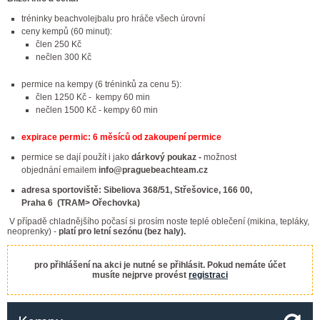
tréninky beachvolejbalu pro hráče všech úrovní
ceny kempů (60 minut):
člen 250 Kč
nečlen 300 Kč
permice na kempy (6 tréninků za cenu 5):
člen 1250 Kč - kempy 60 min
nečlen 1500 Kč - kempy 60 min
expirace permic: 6 měsíců od zakoupení permice
permice se dají použít i jako
dárkový poukaz -
možnost
objednání emailem
info@praguebeachteam.cz
adresa sportoviště: Sibeliova 368/51, Střešovice, 166 00,
Praha 6 (TRAM> Ořechovka)
V případě chladnějšího počasí si prosím noste teplé oblečení (mikina, tepláky,
neoprenky) -
platí pro letní sezónu (bez haly).
pro přihlášení na akci je nutné se přihlásit. Pokud nemáte účet
musíte nejprve provést
registraci