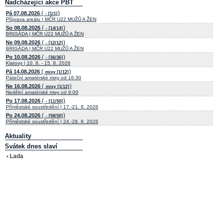
Nadcházející akce PBT
(
)
Pá 07.08.2026
- [1/1]
Příprava areálu | MČR U22 MUŽŮ A ŽEN
(
)
So 08.08.2026
- [14/14]
BRIGÁDA | MČR U22 MUŽŮ A ŽEN
(
)
Ne 09.08.2026
- [12/12]
BRIGÁDA | MČR U22 MUŽŮ A ŽEN
(
)
Po 10.08.2026
- [36/36]
Klatovy | 10. 8. - 15. 8. 2026
(
)
Pá 14.08.2026
mixy [1/12]
Páteční amatérské mixy od 16:30
(
)
Ne 16.08.2026
mixy [1/12]
Nedělní amatérské mixy od 9:00
(
)
Po 17.08.2026
- [11/50]
Příměstské soustředění | 17.-21. 8. 2026
(
)
Po 24.08.2026
- [58/50]
Příměstské soustředění | 24.-28. 8. 2026
Aktuality
Svátek dnes slaví
• Lada