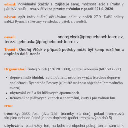
odjezd:
individuální (každý si zajišťuje sám), možnost letět z Prahy v
pátek/v neděli,
sraz v Silvi na prvním tréninku v pondělí 21.9. 2026
návrat:
opět individuální, očekáváme odlet v neděli 27.9. Další odlety
nabízí Ryanair z Pescary ve středu, v pátek a v neděli.
ondrej.vlcek@praguebeachteam.cz,
e-mail:
tereza.gebouska@praguebeachteam.cz
Trenéři:
Ondřej Vlček v případě potřeby může být kemp rozšířen a
doplněn další trenér
Organizátor:
Ondřej Vlček
(776
), Tereza Gebouská (607 593 721)
281 300
doprava
individuální,
automobilem, nebo lze využít leteckou dopravu
společnosti Ryanair do Pescary (z letiště možnost objednání hromadného
svozu)
u
bytování ve 2 a 6ti lůžkových apartmánech
trénování na plážových kurtech u apartmánů, kurty i pro volnou hru
cena
:
tréninky:
3500,-/os. (dva 1,5h tréninky za den), pokud tréninková
skupina nebude úplná je tam doplatek (počet tréninkových dnů 5)
ubytování:
platí vždy ten, na koho se objedná pokoj, ten si sám si k