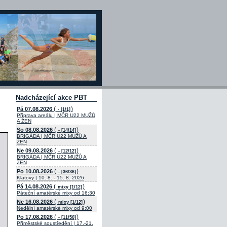
Nadcházející akce PBT
(
)
Pá 07.08.2026
- [1/1]
Příprava areálu | MČR U22 MUŽŮ
A ŽEN
(
)
So 08.08.2026
- [14/14]
BRIGÁDA | MČR U22 MUŽŮ A
ŽEN
(
)
Ne 09.08.2026
- [12/12]
BRIGÁDA | MČR U22 MUŽŮ A
ŽEN
(
)
Po 10.08.2026
- [36/36]
Klatovy | 10. 8. - 15. 8. 2026
(
)
Pá 14.08.2026
mixy [1/12]
Páteční amatérské mixy od 16:30
(
)
Ne 16.08.2026
mixy [1/12]
Nedělní amatérské mixy od 9:00
(
)
Po 17.08.2026
- [11/50]
Příměstské soustředění | 17.-21.