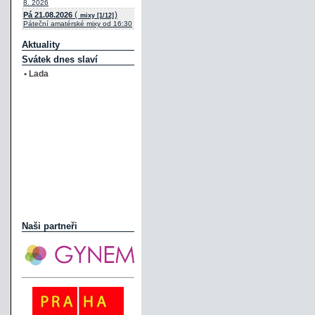
8. 2026
(
)
Pá 21.08.2026
mixy [1/12]
Páteční amatérské mixy od 16:30
Aktuality
Svátek dnes slaví
• Lada
Naši partneři