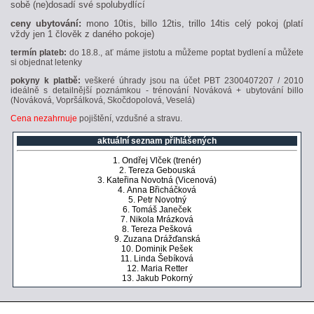
sobě (ne)dosadí své spolubydlící
ceny ubytování:
mono 10tis, billo 12tis, trillo 14tis celý pokoj (platí
vždy jen 1 člověk z daného pokoje)
termín plateb:
do
18.8., ať máme jistotu a můžeme poptat bydlení a můžete
si objednat letenky
pokyny k platbě:
veškeré úhrady jsou na účet PBT 2300407207 / 2010
ideálně s detailnější poznámkou - trénování Nováková + ubytování billo
(Nováková, Vopršálková, Skočdopolová, Veselá)
Cena nezahrnuje
pojištění, vzdušné a stravu.
aktuální seznam přihlášených
1. Ondřej Vlček (trenér)
2. Tereza Gebouská
3. Kateřina Novotná (Vicenová)
4. Anna Břicháčková
5. Petr Novotný
6. Tomáš Janeček
7. Nikola Mrázková
8. Tereza Pešková
9. Zuzana Drážďanská
10. Dominik Pešek
11. Linda Šebíková
12. Maria Retter
13. Jakub Pokorný