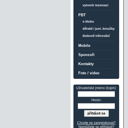
vytvorit rezervaci
PBT
o klubu
dětské / juni. kroužky
klubové trénování
Mobile
Sponzoři
Kontakty
Foto / video
Uživatelské jméno (login):
Heslo:
Chcete se zaregistrovat?
Nemůžete se přihlásit?