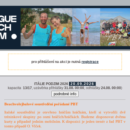
pro přihlášení na akci je nutná
registrace
ITÁLIE PODZIM 2026
20.09.2026
kapacita
13/17
, uzávěrka přihlášky
31.08. 00:00
, odhlášky
24.08. 00:00
)
Beachvolejbalové soustředění pořádané PBT
Italské soustředění je otevřeno hráčům hráčkám, kteří si vytvořili dvě
tréninkové skupiny po osmi hráčích/hráčkách. Budeme disponovat dvěma
kurty a případně jedním mobilním. K dispozici je jeden trenér z řad PBT v
tomto případě O. Vlček.