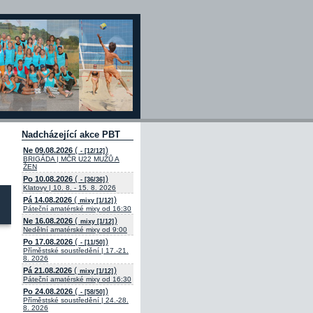
Nadcházející akce PBT
(
)
Ne 09.08.2026
- [12/12]
BRIGÁDA | MČR U22 MUŽŮ A
ŽEN
(
)
Po 10.08.2026
- [36/36]
Klatovy | 10. 8. - 15. 8. 2026
(
)
Pá 14.08.2026
mixy [1/12]
Páteční amatérské mixy od 16:30
(
)
Ne 16.08.2026
mixy [1/12]
Nedělní amatérské mixy od 9:00
(
)
Po 17.08.2026
- [11/50]
Příměstské soustředění | 17.-21.
8. 2026
(
)
Pá 21.08.2026
mixy [1/12]
Páteční amatérské mixy od 16:30
(
)
Po 24.08.2026
- [58/50]
Příměstské soustředění | 24.-28.
8. 2026