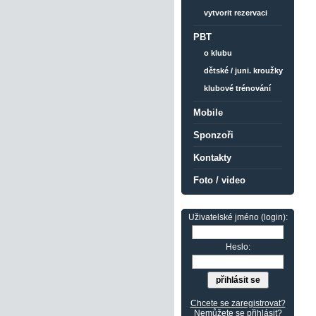
vytvorit rezervaci
PBT
o klubu
dětské / juni. kroužky
klubové trénování
Mobile
Sponzoři
Kontakty
Foto / video
Uživatelské jméno (login):
Heslo:
Chcete se zaregistrovat?
Nemůžete se přihlásit?