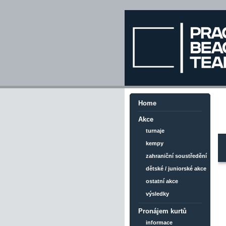
Home
Akce
turnaje
kempy
zahraniční soustředění
dětské / juniorské akce
ostatní akce
výsledky
Pronájem kurtů
informace