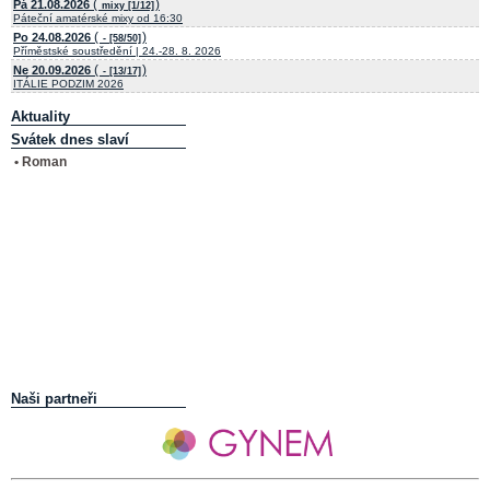
(
)
Pá 21.08.2026
mixy [1/12]
Páteční amatérské mixy od 16:30
(
)
Po 24.08.2026
- [58/50]
Příměstské soustředění | 24.-28. 8. 2026
(
)
Ne 20.09.2026
- [13/17]
ITÁLIE PODZIM 2026
Aktuality
Svátek dnes slaví
• Roman
Naši partneři