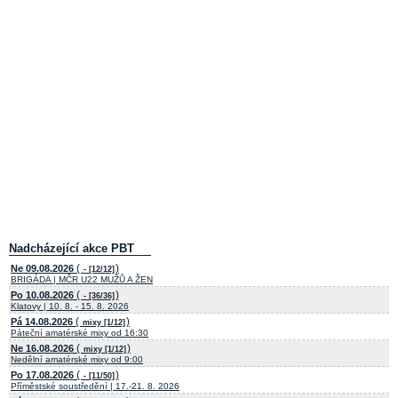
Nadcházející akce PBT
(
)
Ne 09.08.2026
- [12/12]
BRIGÁDA | MČR U22 MUŽŮ A ŽEN
(
)
Po 10.08.2026
- [36/36]
Klatovy | 10. 8. - 15. 8. 2026
(
)
Pá 14.08.2026
mixy [1/12]
Páteční amatérské mixy od 16:30
(
)
Ne 16.08.2026
mixy [1/12]
Nedělní amatérské mixy od 9:00
(
)
Po 17.08.2026
- [11/50]
Příměstské soustředění | 17.-21. 8. 2026