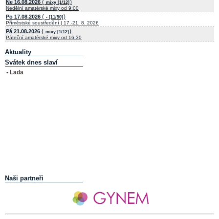
(
)
Ne 16.08.2026
mixy [1/12]
Nedělní amatérské mixy od 9:00
(
)
Po 17.08.2026
- [11/50]
Příměstské soustředění | 17.-21. 8. 2026
(
)
Pá 21.08.2026
mixy [1/12]
Páteční amatérské mixy od 16:30
Aktuality
Svátek dnes slaví
• Lada
Naši partneři