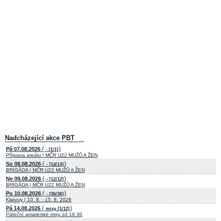
Nadcházející akce PBT
(
)
Pá 07.08.2026
- [1/1]
Příprava areálu | MČR U22 MUŽŮ A ŽEN
(
)
So 08.08.2026
- [14/14]
BRIGÁDA | MČR U22 MUŽŮ A ŽEN
(
)
Ne 09.08.2026
- [12/12]
BRIGÁDA | MČR U22 MUŽŮ A ŽEN
(
)
Po 10.08.2026
- [36/36]
Klatovy | 10. 8. - 15. 8. 2026
(
)
Pá 14.08.2026
mixy [1/12]
Páteční amatérské mixy od 16:30