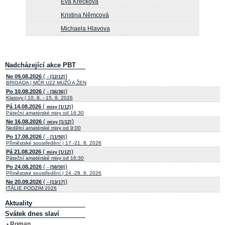
Eva Křečková
Kristina Němcová
Michaela Hlavova
Nadcházející akce PBT
(
)
Ne 09.08.2026
- [12/12]
BRIGÁDA | MČR U22 MUŽŮ A ŽEN
(
)
Po 10.08.2026
- [36/36]
Klatovy | 10. 8. - 15. 8. 2026
(
)
Pá 14.08.2026
mixy [1/12]
Páteční amatérské mixy od 16:30
(
)
Ne 16.08.2026
mixy [1/12]
Nedělní amatérské mixy od 9:00
(
)
Po 17.08.2026
- [11/50]
Příměstské soustředění | 17.-21. 8. 2026
(
)
Pá 21.08.2026
mixy [1/12]
Páteční amatérské mixy od 16:30
(
)
Po 24.08.2026
- [58/50]
Příměstské soustředění | 24.-28. 8. 2026
(
)
Ne 20.09.2026
- [13/17]
ITÁLIE PODZIM 2026
Aktuality
Svátek dnes slaví
• Roman