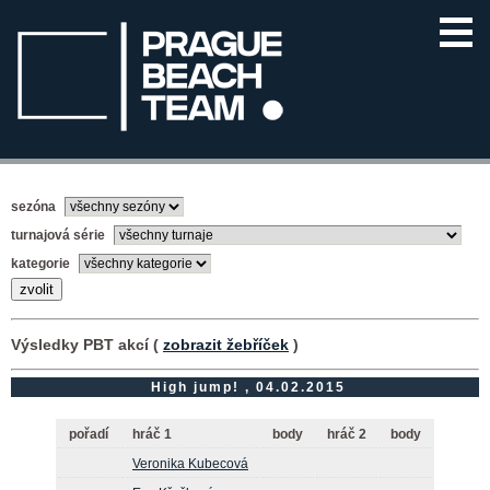
sezóna
turnajová série
kategorie
Výsledky PBT akcí (
zobrazit žebříček
)
High jump! , 04.02.2015
pořadí
hráč 1
body
hráč 2
body
Veronika Kubecová