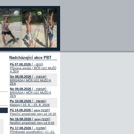
Nadcházející akce PBT
(
)
Pá 07.08.2026
- [1/1]
Příprava areálu | MČR U22 MUŽŮ
A ŽEN
(
)
So 08.08.2026
- [14/14]
BRIGÁDA | MČR U22 MUŽŮ A
ŽEN
(
)
Ne 09.08.2026
- [12/12]
BRIGÁDA | MČR U22 MUŽŮ A
ŽEN
(
)
Po 10.08.2026
- [36/36]
Klatovy | 10. 8. - 15. 8. 2026
(
)
Pá 14.08.2026
mixy [1/12]
Páteční amatérské mixy od 16:30
(
)
Ne 16.08.2026
mixy [1/12]
Nedělní amatérské mixy od 9:00
(
)
Po 17.08.2026
- [11/50]
Příměstské soustředění | 17.-21.