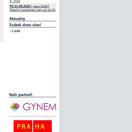
8. 2026
(
)
Pá 21.08.2026
mixy [1/12]
Páteční amatérské mixy od 16:30
Aktuality
Svátek dnes slaví
• Lada
Naši partneři