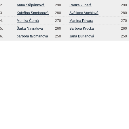
2.
Anna Štěpánková
290
Radka Zubatá
290
3.
Kateřina Smetanová
280
Světlana Vachtová
280
4.
Monika Černá
270
Martina Privara
270
5.
Šárka Návratová
260
Barbora Krucká
260
6.
barbora falcmanova
250
Jana Burianová
250