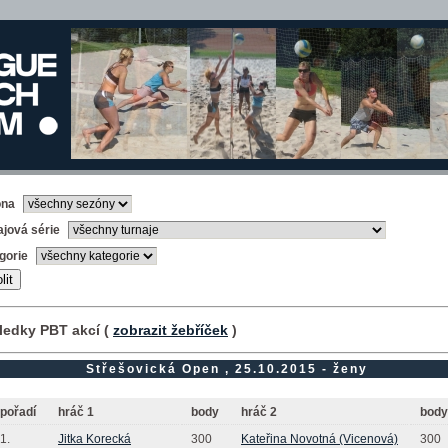
óna
ajová série
gorie
ledky PBT akcí (
zobrazit žebříček
)
Střešovická Open , 25.10.2015 - ženy
pořadí
hráč 1
body
hráč 2
body
1.
Jitka Korecká
300
Kateřina Novotná (Vicenová)
300