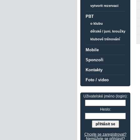
vytvorit rezervaci
PBT
o klubu
dětské / juni. kroužky
klubové trénování
Mobile
Sponzoři
Kontakty
Foto / video
Uživatelské jméno (login):
Heslo:
Chcete se zaregistrovat?
Nemůžete se přihlásit?