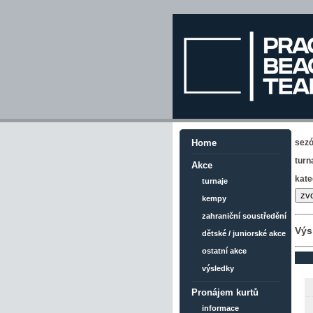
sez
Home
turn
Akce
kate
turnaje
kempy
zahraniční soustředění
Výs
dětské / juniorské akce
ostatní akce
výsledky
Pronájem kurtů
informace