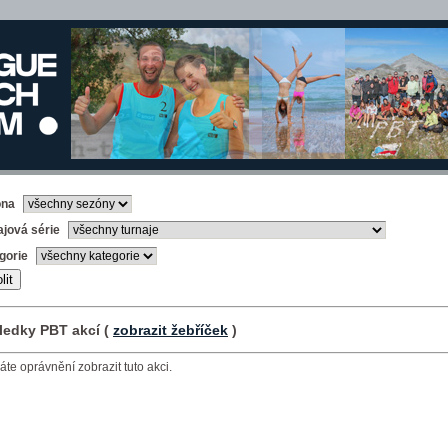
óna
ajová série
gorie
ledky PBT akcí (
zobrazit žebříček
)
te oprávnění zobrazit tuto akci.