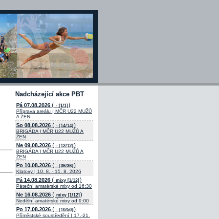
Nadcházející akce PBT
(
)
Pá 07.08.2026
- [1/1]
Příprava areálu | MČR U22 MUŽŮ
A ŽEN
(
)
So 08.08.2026
- [14/14]
BRIGÁDA | MČR U22 MUŽŮ A
ŽEN
(
)
Ne 09.08.2026
- [12/12]
BRIGÁDA | MČR U22 MUŽŮ A
ŽEN
(
)
Po 10.08.2026
- [36/36]
Klatovy | 10. 8. - 15. 8. 2026
(
)
Pá 14.08.2026
mixy [1/12]
Páteční amatérské mixy od 16:30
(
)
Ne 16.08.2026
mixy [1/12]
Nedělní amatérské mixy od 9:00
(
)
Po 17.08.2026
- [10/50]
Příměstské soustředění | 17.-21.