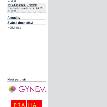
8. 2026
(
)
Po 24.08.2026
- [58/50]
Příměstské soustředění | 24.-28.
8. 2026
Aktuality
Svátek dnes slaví
• Oldřiška
Naši partneři