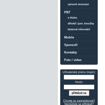
vytvorit rezervaci
PBT
o klubu
dětské / juni. kroužky
klubové trénování
Mobile
Sponzoři
Kontakty
Foto / video
Uživatelské jméno (login):
Heslo:
Chcete se zaregistrovat?
Nemůžete se přihlásit?