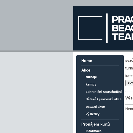
sez
Home
turn
Akce
kate
turnaje
kempy
zahraniční soustředění
Výs
dětské / juniorské akce
ostatní akce
Nemá
výsledky
Pronájem kurtů
informace