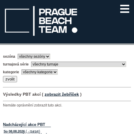
sezóna
turnajová série
kategorie
Výsledky PBT akcí (
zobrazit žebříček
)
Nemáte oprávnění zobrazit tuto akci.
Nadcházející akce PBT
(
)
So 08.08.2026
- [14/14]