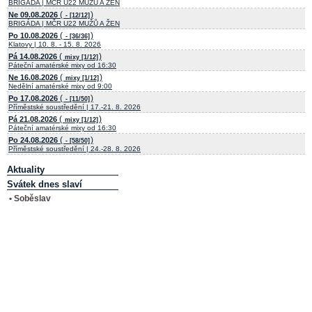
BRIGÁDA | MČR U22 MUŽŮ A ŽEN
(
)
Ne 09.08.2026
- [12/12]
BRIGÁDA | MČR U22 MUŽŮ A ŽEN
(
)
Po 10.08.2026
- [36/36]
Klatovy | 10. 8. - 15. 8. 2026
(
)
Pá 14.08.2026
mixy [1/12]
Páteční amatérské mixy od 16:30
(
)
Ne 16.08.2026
mixy [1/12]
Nedělní amatérské mixy od 9:00
(
)
Po 17.08.2026
- [11/50]
Příměstské soustředění | 17.-21. 8. 2026
(
)
Pá 21.08.2026
mixy [1/12]
Páteční amatérské mixy od 16:30
(
)
Po 24.08.2026
- [58/50]
Příměstské soustředění | 24.-28. 8. 2026
Aktuality
Svátek dnes slaví
• Soběslav