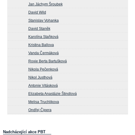
Jan Jáchym Šroubek
David Wild
Stanislav Vohanka
David Staněk
Karolína Staňková
Kristina Ballova
Vanda Čermáková
Roxie Berta Bartušková
Nikola Pečenková
Nikol Justhová
Antonie Vitásková
Elizabeta Anastázie Štindlová
Melisa Truchlikova
Ondřej Čipera
Nadcházející akce PBT