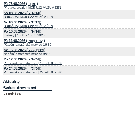
(
)
Pá 07.08.2026
- [1/1]
Příprava areálu | MČR U22 MUŽŮ A ŽEN
(
)
So 08.08.2026
- [14/14]
BRIGÁDA | MČR U22 MUŽŮ A ŽEN
(
)
Ne 09.08.2026
- [12/12]
BRIGÁDA | MČR U22 MUŽŮ A ŽEN
(
)
Po 10.08.2026
- [36/36]
Klatovy | 10. 8. - 15. 8. 2026
(
)
Pá 14.08.2026
mixy [1/12]
Páteční amatérské mixy od 16:30
(
)
Ne 16.08.2026
mixy [1/12]
Nedělní amatérské mixy od 9:00
(
)
Po 17.08.2026
- [10/50]
Příměstské soustředění | 17.-21. 8. 2026
(
)
Po 24.08.2026
- [58/50]
Příměstské soustředění | 24.-28. 8. 2026
Aktuality
Svátek dnes slaví
• Oldřiška