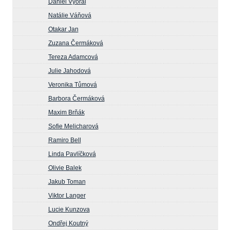
Daniel Vyoral
Natálie Váňová
Otakar Jan
Zuzana Čermáková
Tereza Adamcová
Julie Jahodová
Veronika Tůmová
Barbora Čermáková
Maxim Brňák
Sofie Melicharová
Ramiro Bell
Linda Pavlíčková
Olivie Balek
Jakub Toman
Viktor Langer
Lucie Kunzova
Ondřej Koutný