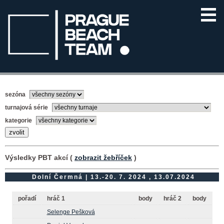
sezóna
turnajová série
kategorie
Výsledky PBT akcí (
zobrazit žebříček
)
Dolní Čermná | 13.-20. 7. 2024 , 13.07.2024
pořadí
hráč 1
body
hráč 2
body
Selenge Pešková