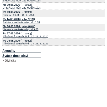
BRIGÁDA | MČR U22 MUŽŮ A ŽEN
(
)
Ne 09.08.2026
- [12/12]
BRIGÁDA | MČR U22 MUŽŮ A ŽEN
(
)
Po 10.08.2026
- [36/36]
Klatovy | 10. 8. - 15. 8. 2026
(
)
Pá 14.08.2026
mixy [1/12]
Páteční amatérské mixy od 16:30
(
)
Ne 16.08.2026
mixy [1/12]
Nedělní amatérské mixy od 9:00
(
)
Po 17.08.2026
- [10/50]
Příměstské soustředění | 17.-21. 8. 2026
(
)
Po 24.08.2026
- [58/50]
Příměstské soustředění | 24.-28. 8. 2026
Aktuality
Svátek dnes slaví
• Oldřiška