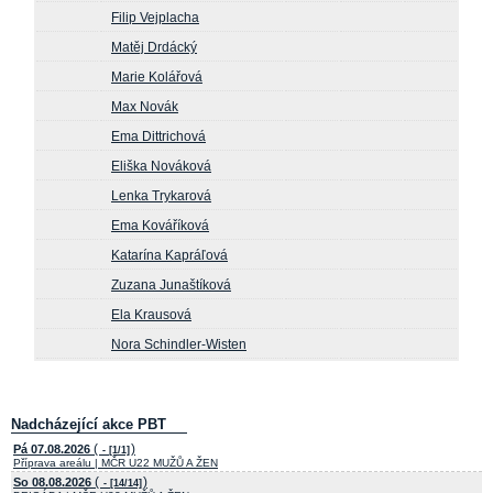
Filip Vejplacha
Matěj Drdácký
Marie Kolářová
Max Novák
Ema Dittrichová
Eliška Nováková
Lenka Trykarová
Ema Kováříková
Katarína Kapráľová
Zuzana Junaštíková
Ela Krausová
Nora Schindler-Wisten
Nadcházející akce PBT
(
)
Pá 07.08.2026
- [1/1]
Příprava areálu | MČR U22 MUŽŮ A ŽEN
(
)
So 08.08.2026
- [14/14]