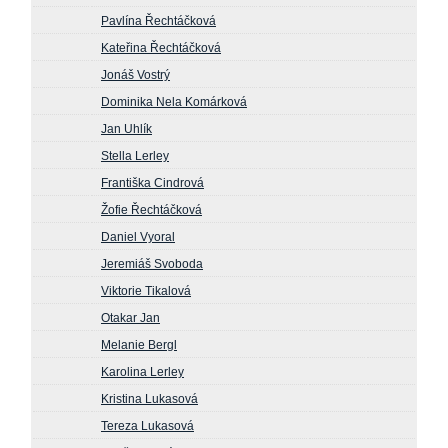
Pavlína Řechtáčková
Kateřina Řechtáčková
Jonáš Vostrý
Dominika Nela Komárková
Jan Uhlík
Stella Lerley
Františka Cindrová
Žofie Řechtáčková
Daniel Vyoral
Jeremiáš Svoboda
Viktorie Tikalová
Otakar Jan
Melanie Bergl
Karolina Lerley
Kristina Lukasová
Tereza Lukasová