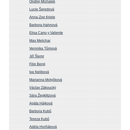
Ondřej Michálek
Lucie Šeredová
Anna-Zoe Kriele
Barbora Hahnová
Elisa Cano y Valiente
Max Melichar
Veronika Tůmová
Jiří Šlemr
Filip Bergl
Iva Nelibová
Marianna Motyčková
Václav Zákoucký
Sára Žegklitzová
Agáta Hájková
Barbora Kubů
Tereza Kubů
Adéla Horňáková