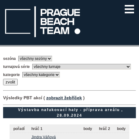
sezóna
turnajová série
kategorie
Výsledky PBT akcí (
zobrazit žebříček
)
Výstavba nafukovací haly - příprava areálu ,
28.09.2024
pořadí
hráč 1
body
hráč 2
body
Jindra Váňová