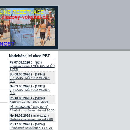
Nadcházející akce PBT
(
)
Pá 07.08.2026
- [1/1]
Příprava areálu | MČR U22 MUŽŮ
A ŽEN
(
)
So 08.08.2026
- [14/14]
BRIGÁDA | MČR U22 MUŽŮ A
ŽEN
(
)
Ne 09.08.2026
- [12/12]
BRIGÁDA | MČR U22 MUŽŮ A
ŽEN
(
)
Po 10.08.2026
- [36/36]
Klatovy | 10. 8. - 15. 8. 2026
(
)
Pá 14.08.2026
mixy [1/12]
Páteční amatérské mixy od 16:30
(
)
Ne 16.08.2026
mixy [1/12]
Nedělní amatérské mixy od 9:00
(
)
Po 17.08.2026
- [10/50]
Příměstské soustředění | 17.-21.