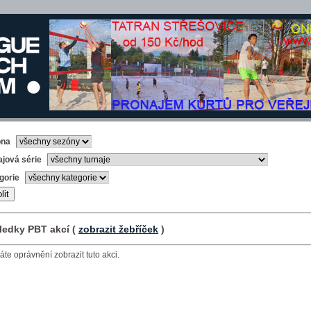
óna
ajová série
gorie
ledky PBT akcí (
zobrazit žebříček
)
te oprávnění zobrazit tuto akci.