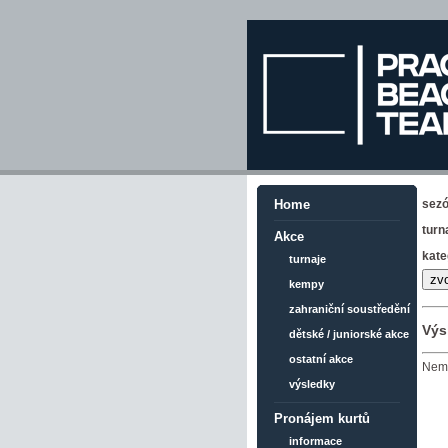
sez
Home
turn
Akce
kate
turnaje
kempy
zahraniční soustředění
Výs
dětské / juniorské akce
ostatní akce
Nemá
výsledky
Pronájem kurtů
informace