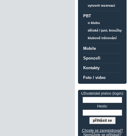
vytvorit rezervaci
PBT
o klubu
dětské / juni. kroužky
klubové trénování
Mobile
Sponzoři
Kontakty
Foto / video
Uživatelské jméno (login):
Heslo:
Chcete se zaregistrovat?
Nemůžete se přihlásit?