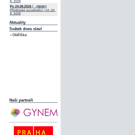
8. 2026
(
)
Po 24.08.2026
- [58/50]
Příměstské soustředění | 24.-28.
8. 2026
Aktuality
Svátek dnes slaví
• Oldřiška
Naši partneři