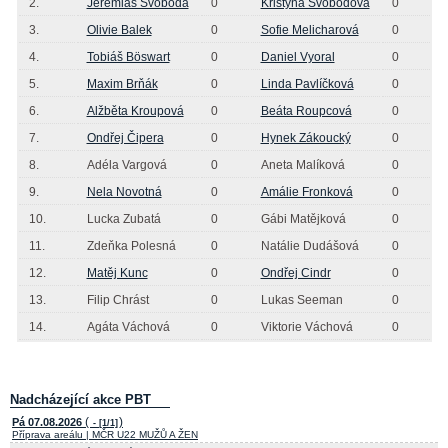
2.
Jeremiáš Svoboda
0
Kristýna Svobodová
0
3.
Olivie Balek
0
Sofie Melicharová
0
4.
Tobiáš Böswart
0
Daniel Vyoral
0
5.
Maxim Brňák
0
Linda Pavlíčková
0
6.
Alžběta Kroupová
0
Beáta Roupcová
0
7.
Ondřej Čipera
0
Hynek Zákoucký
0
8.
Adéla Vargová
0
Aneta Malíková
0
9.
Nela Novotná
0
Amálie Fronková
0
10.
Lucka Zubatá
0
Gábi Matějková
0
11.
Zdeňka Polesná
0
Natálie Dudášová
0
12.
Matěj Kunc
0
Ondřej Cindr
0
13.
Filip Chrást
0
Lukas Seeman
0
14.
Agáta Váchová
0
Viktorie Váchová
0
Nadcházející akce PBT
(
)
Pá 07.08.2026
- [1/1]
Příprava areálu | MČR U22 MUŽŮ A ŽEN