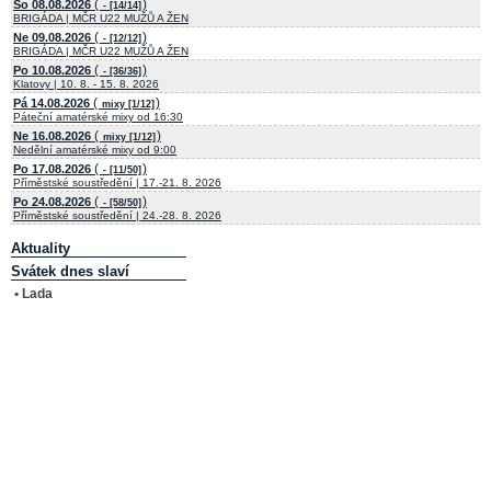
(
)
So 08.08.2026
- [14/14]
BRIGÁDA | MČR U22 MUŽŮ A ŽEN
(
)
Ne 09.08.2026
- [12/12]
BRIGÁDA | MČR U22 MUŽŮ A ŽEN
(
)
Po 10.08.2026
- [36/36]
Klatovy | 10. 8. - 15. 8. 2026
(
)
Pá 14.08.2026
mixy [1/12]
Páteční amatérské mixy od 16:30
(
)
Ne 16.08.2026
mixy [1/12]
Nedělní amatérské mixy od 9:00
(
)
Po 17.08.2026
- [11/50]
Příměstské soustředění | 17.-21. 8. 2026
(
)
Po 24.08.2026
- [58/50]
Příměstské soustředění | 24.-28. 8. 2026
Aktuality
Svátek dnes slaví
• Lada