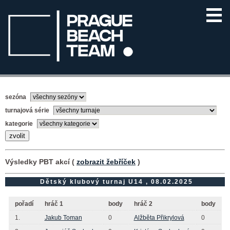
sezóna
turnajová série
kategorie
Výsledky PBT akcí (
zobrazit žebříček
)
Dětský klubový turnaj U14 , 08.02.2025
pořadí
hráč 1
body
hráč 2
body
1.
Jakub Toman
0
Alžběta Přikrylová
0