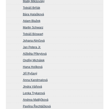
Matěj Mikšovský
Tobiáš Brňák
Bára Halašková
Adam Blažek
Martin Schwarz
Tobiáš Böswart
Johana Alinčová
Jan Petera Jr.
Alžběta Přikrylová
Ondřej Michálek
Hana Holíková
Jiří Ryšavý
Anna Kandrnalová
Jindra Váňová
Lenka Trykarová
Andrea Matějčková
Pavlína Řechtáčková