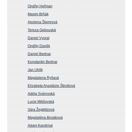
Ondřej Heřman
Maxim Brňák
Apolena Šlemrová
Tereza Gebouská
Daniel Vyoral
Ondřej Daněk
Daniel Bednar
Konstantin Bednar
Jan Uhlík
Magdalena Ryšavá
Elizabeta Anastázie Štindlová
Adéla Svárovská
Lucie Mikšovská
Sára Žegklitzová
Magdaléna Bosáková
Adam Kandrnal