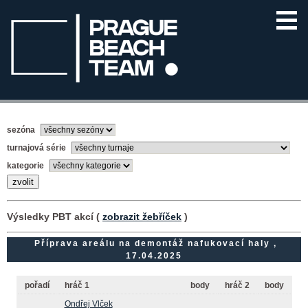
sezóna
turnajová série
kategorie
Výsledky PBT akcí (
zobrazit žebříček
)
Příprava areálu na demontáž nafukovací haly ,
17.04.2025
pořadí
hráč 1
body
hráč 2
body
Ondřej Vlček