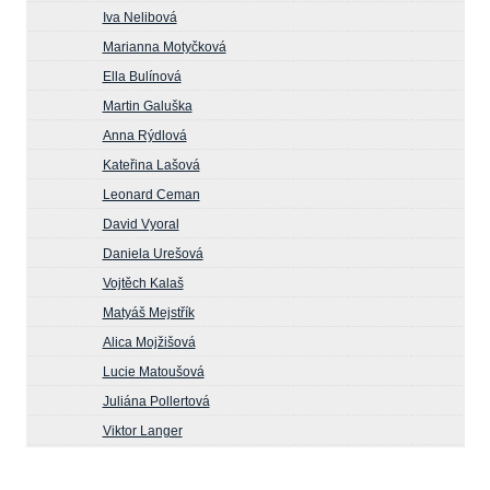
Iva Nelibová
Marianna Motyčková
Ella Bulínová
Martin Galuška
Anna Rýdlová
Kateřina Lašová
Leonard Ceman
David Vyoral
Daniela Urešová
Vojtěch Kalaš
Matyáš Mejstřík
Alica Mojžišová
Lucie Matoušová
Juliána Pollertová
Viktor Langer