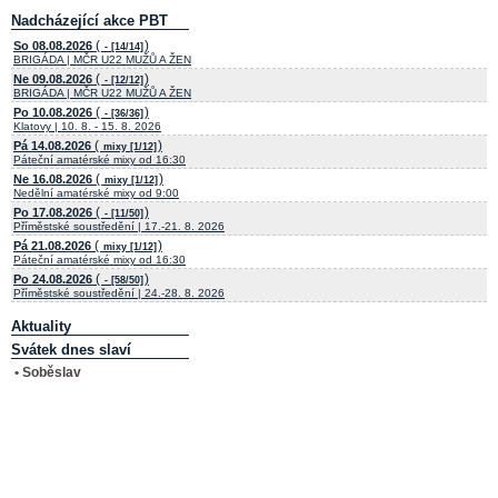
Nadcházející akce PBT
(
)
So 08.08.2026
- [14/14]
BRIGÁDA | MČR U22 MUŽŮ A ŽEN
(
)
Ne 09.08.2026
- [12/12]
BRIGÁDA | MČR U22 MUŽŮ A ŽEN
(
)
Po 10.08.2026
- [36/36]
Klatovy | 10. 8. - 15. 8. 2026
(
)
Pá 14.08.2026
mixy [1/12]
Páteční amatérské mixy od 16:30
(
)
Ne 16.08.2026
mixy [1/12]
Nedělní amatérské mixy od 9:00
(
)
Po 17.08.2026
- [11/50]
Příměstské soustředění | 17.-21. 8. 2026
(
)
Pá 21.08.2026
mixy [1/12]
Páteční amatérské mixy od 16:30
(
)
Po 24.08.2026
- [58/50]
Příměstské soustředění | 24.-28. 8. 2026
Aktuality
Svátek dnes slaví
• Soběslav