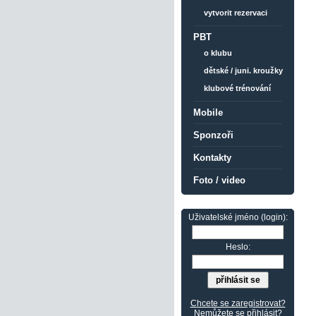
vytvorit rezervaci
PBT
o klubu
dětské / juni. kroužky
klubové trénování
Mobile
Sponzoři
Kontakty
Foto / video
Uživatelské jméno (login):
Heslo:
Chcete se zaregistrovat?
Nemůžete se přihlásit?