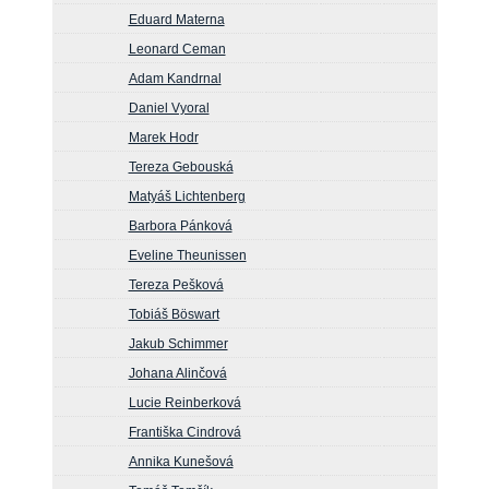
Eduard Materna
Leonard Ceman
Adam Kandrnal
Daniel Vyoral
Marek Hodr
Tereza Gebouská
Matyáš Lichtenberg
Barbora Pánková
Eveline Theunissen
Tereza Pešková
Tobiáš Böswart
Jakub Schimmer
Johana Alinčová
Lucie Reinberková
Františka Cindrová
Annika Kunešová