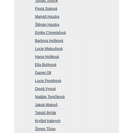
Tomáš Tomčík
Pavla Suková
Matyáš Hazdra
Štěpán Hazdra
Emílie Chmelařová
Barbora Hošková
Lucie Matoušová
Hana Holíková
Ella Bulínová
Daniel Ott
Lucie Pexidrová
David Vyoral
Natálie Tomčíková
Jakub Matouš
Tobiáš Brňák
Kryštof Habrych
Šimon Tůma