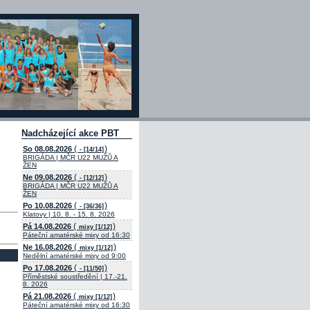
Nadcházející akce PBT
(
)
So 08.08.2026
- [14/14]
BRIGÁDA | MČR U22 MUŽŮ A
ŽEN
(
)
Ne 09.08.2026
- [12/12]
BRIGÁDA | MČR U22 MUŽŮ A
ŽEN
(
)
Po 10.08.2026
- [36/36]
Klatovy | 10. 8. - 15. 8. 2026
(
)
Pá 14.08.2026
mixy [1/12]
Páteční amatérské mixy od 16:30
(
)
Ne 16.08.2026
mixy [1/12]
Nedělní amatérské mixy od 9:00
(
)
Po 17.08.2026
- [11/50]
Příměstské soustředění | 17.-21.
8. 2026
(
)
Pá 21.08.2026
mixy [1/12]
Páteční amatérské mixy od 16:30