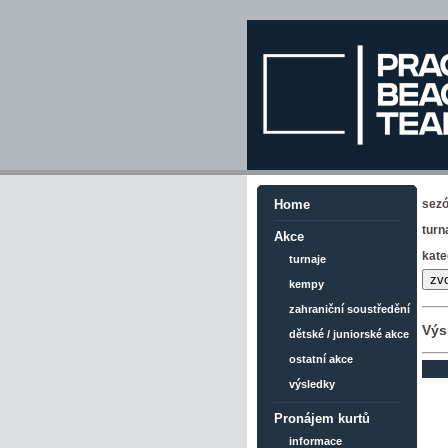
sez
Home
turn
Akce
kate
turnaje
kempy
zahraniční soustředění
Výs
dětské / juniorské akce
ostatní akce
výsledky
Pronájem kurtů
informace