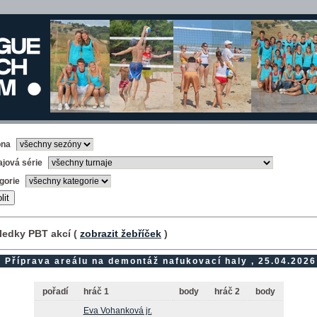
óna
ajová série
gorie
ledky PBT akcí (
zobrazit žebříček
)
Příprava areálu na demontáž nafukovací haly , 25.04.2026
pořadí
hráč 1
body
hráč 2
body
Eva Vohanková jr.