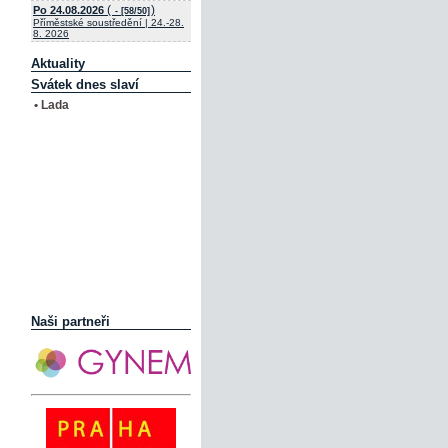
(
)
Po 24.08.2026
- [58/50]
Příměstské soustředění | 24.-28.
8. 2026
Aktuality
Svátek dnes slaví
• Lada
Naši partneři