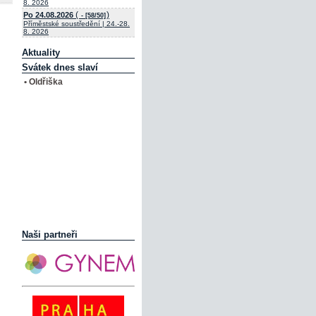
8. 2026
(
)
Po 24.08.2026
- [58/50]
Příměstské soustředění | 24.-28.
8. 2026
Aktuality
Svátek dnes slaví
• Oldřiška
Naši partneři