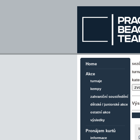
sez
Home
turn
Akce
kate
turnaje
kempy
zahraniční soustředění
Výs
dětské / juniorské akce
ostatní akce
výsledky
t
Pronájem kurtů
informace