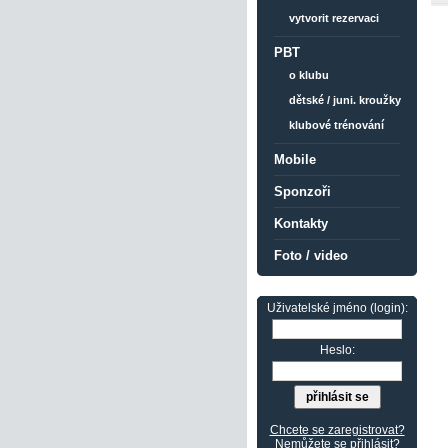
vytvorit rezervaci
PBT
o klubu
dětské / juni. kroužky
klubové trénování
Mobile
Sponzoři
Kontakty
Foto / video
Uživatelské jméno (login):
Heslo:
Chcete se zaregistrovat?
Nemůžete se přihlásit?