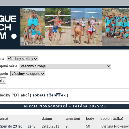
óna
ajová série
gorie
ledky PBT akcí (
zobrazit žebříček
)
Nikola Novodvorská - sezóna 2025/26
urnaj
datum
umístění
body
spoluhráč(ka)
Open do 23 let
ženy
29.10.2011
9.
50
Kristýna Prokešov