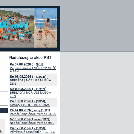
Nadcházející akce PBT
(
)
Pá 07.08.2026
- [1/1]
Příprava areálu | MČR U22 MUŽŮ
A ŽEN
(
)
So 08.08.2026
- [14/14]
BRIGÁDA | MČR U22 MUŽŮ A
ŽEN
(
)
Ne 09.08.2026
- [12/12]
BRIGÁDA | MČR U22 MUŽŮ A
ŽEN
(
)
Po 10.08.2026
- [36/36]
Klatovy | 10. 8. - 15. 8. 2026
(
)
Pá 14.08.2026
mixy [1/12]
Páteční amatérské mixy od 16:30
(
)
Ne 16.08.2026
mixy [1/12]
Nedělní amatérské mixy od 9:00
(
)
Po 17.08.2026
- [10/50]
á
Příměstské soustředění | 17.-21.