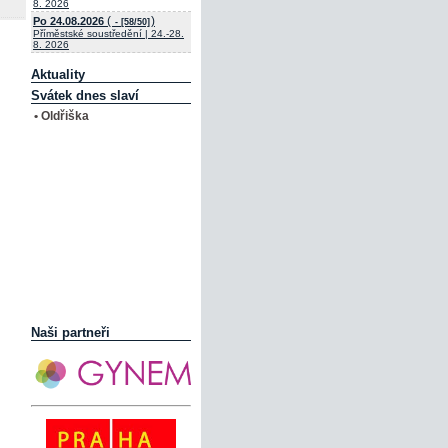
8. 2026
(
)
Po 24.08.2026
- [58/50]
Příměstské soustředění | 24.-28.
8. 2026
Aktuality
Svátek dnes slaví
• Oldřiška
Naši partneři