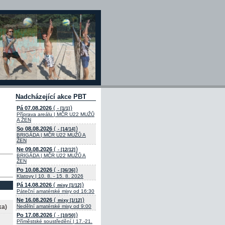
Nadcházející akce PBT
(
)
Pá 07.08.2026
- [1/1]
Příprava areálu | MČR U22 MUŽŮ
A ŽEN
(
)
So 08.08.2026
- [14/14]
BRIGÁDA | MČR U22 MUŽŮ A
ŽEN
(
)
Ne 09.08.2026
- [12/12]
BRIGÁDA | MČR U22 MUŽŮ A
ŽEN
(
)
Po 10.08.2026
- [36/36]
Klatovy | 10. 8. - 15. 8. 2026
(
)
Pá 14.08.2026
mixy [1/12]
Páteční amatérské mixy od 16:30
(
)
Ne 16.08.2026
mixy [1/12]
ka)
Nedělní amatérské mixy od 9:00
(
)
Po 17.08.2026
- [10/50]
Příměstské soustředění | 17.-21.