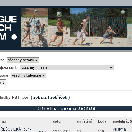
óna
ajová série
gorie
ledky PBT akcí (
zobrazit žebříček
)
Jiří Vinš - sezóna 2025/26
rnaj
datum
umístění
body
spoluhráč(
ŘEŠOVICKÁ Tour -
Kristýna
mixy
13.11.2011
13.
110