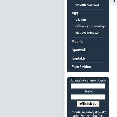
II.
vytvorit rezervaci
PBT
o klubu
dětské / juni. kroužky
klubové trénování
Mobile
Sponzoři
Kontakty
Foto / video
Uživatelské jméno (login):
Heslo:
Chcete se zaregistrovat?
Nemůžete se přihlásit?