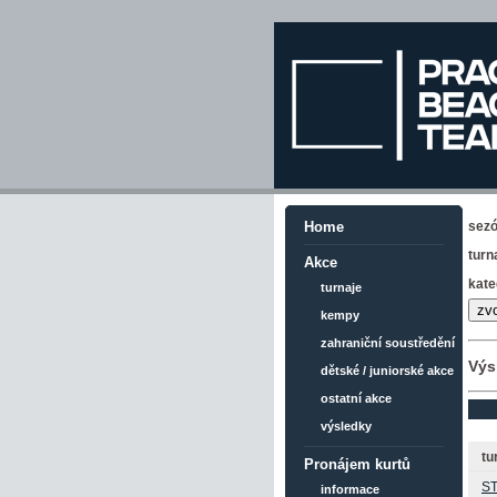
sez
Home
turn
Akce
kate
turnaje
kempy
zahraniční soustředění
Výs
dětské / juniorské akce
ostatní akce
výsledky
tu
Pronájem kurtů
ST
informace