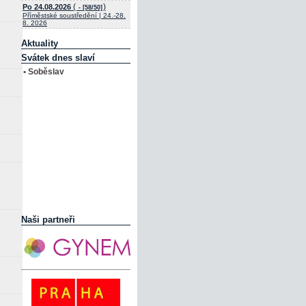
(
)
Po 24.08.2026
- [58/50]
Příměstské soustředění | 24.-28.
8. 2026
Aktuality
Svátek dnes slaví
• Soběslav
Naši partneři