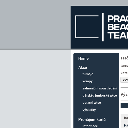
sez
Home
turn
Akce
kate
turnaje
kempy
zahraniční soustředění
Výs
dětské / juniorské akce
ostatní akce
výsledky
tu
Pronájem kurtů
Pá
informace