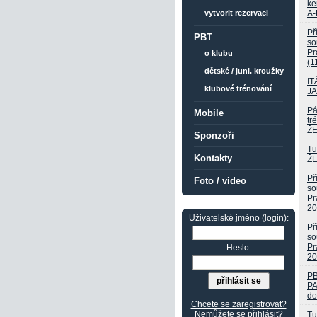
ke
A-
vytvorit rezervaci
Př
PBT
so
Pr
o klubu
(1
dětské / juni. kroužky
IT
klubové trénování
J
Pá
Mobile
tr
Ž
Sponzoři
Tu
Kontakty
Ž
Př
Foto / video
so
Pr
20
Uživatelské jméno (login):
Př
so
Pr
Heslo:
20
P
PA
do
Chcete se zaregistrovat?
Nemůžete se přihlásit?
Tu