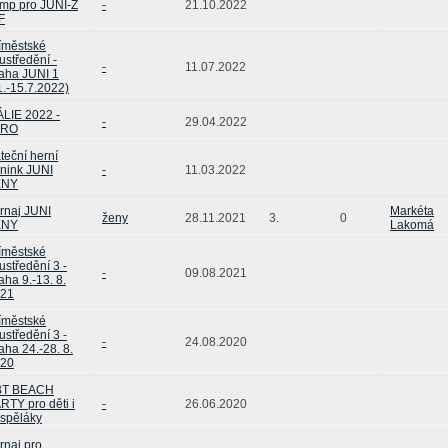
mp pro JUNI-Ž
-
21.10.2022
F
íměstské
ustředění -
-
11.07.2022
aha JUNI 1
1.-15.7.2022)
ÁLIE 2022 -
-
29.04.2022
ARO
teční herní
énink JUNI
-
11.03.2022
ENY
rnaj JUNI
Markéta
ženy
28.11.2021
3.
0
ENY
Lakomá
íměstské
ustředění 3 -
-
09.08.2021
aha 9.-13. 8.
21
íměstské
ustředění 3 -
-
24.08.2020
aha 24.-28. 8.
20
BT BEACH
RTY pro děti i
-
26.06.2020
spěláky
rnaj pro