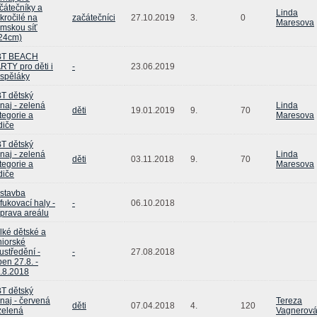
čátečníky a
Linda
kročilé na
začátečníci
27.10.2019
3.
0
Maresova
mskou síť
24cm)
BT BEACH
RTY pro děti i
-
23.06.2019
spěláky
T dětský
rnaj - zelená
Linda
děti
19.01.2019
9.
70
tegorie a
Maresova
diče
T dětský
rnaj - zelená
Linda
děti
03.11.2018
9.
70
tegorie a
Maresova
diče
stavba
fukovací haly -
-
06.10.2018
íprava areálu
lké dětské a
niorské
ustředění -
-
27.08.2018
pen 27.8. -
.8.2018
T dětský
rnaj - červená
Tereza
děti
07.04.2018
4.
120
zelená
Vagnerov