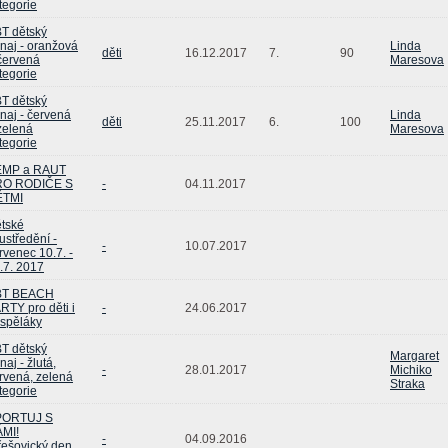
tegorie
T dětský
rnaj - oranžová
Linda
děti
16.12.2017
7.
90
červená
Maresova
tegorie
T dětský
rnaj - červená
Linda
děti
25.11.2017
6.
100
zelená
Maresova
tegorie
EMP a RAUT
RO RODIČE S
-
04.11.2017
ĚTMI
tské
ustředění -
-
10.07.2017
rvenec 10.7. -
.7. 2017
BT BEACH
RTY pro děti i
-
24.06.2017
spěláky
T dětský
Margaret
naj - žlutá,
-
28.01.2017
Michiko
rvená, zelená
Straka
tegorie
PORTUJ S
MI!
-
04.09.2016
řešovický den