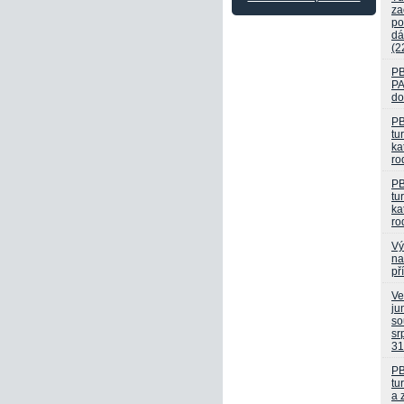
za
po
dá
(2
P
PA
do
PB
tu
ka
ro
PB
tu
ka
ro
Vý
na
př
Ve
ju
so
sr
31
PB
tu
a 