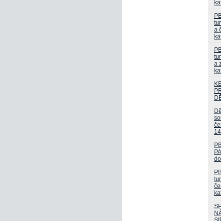
ka
PB
tu
a 
ka
PB
tu
a 
ka
K
P
D
Dě
so
če
14
P
PA
do
PB
tur
če
ka
S
NÁ
St