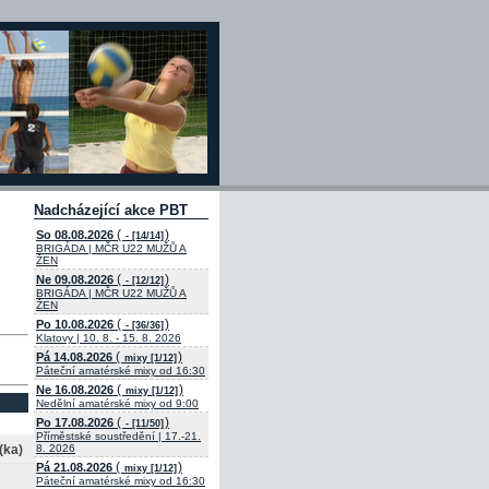
Nadcházející akce PBT
(
)
So 08.08.2026
- [14/14]
BRIGÁDA | MČR U22 MUŽŮ A
ŽEN
(
)
Ne 09.08.2026
- [12/12]
BRIGÁDA | MČR U22 MUŽŮ A
ŽEN
(
)
Po 10.08.2026
- [36/36]
Klatovy | 10. 8. - 15. 8. 2026
(
)
Pá 14.08.2026
mixy [1/12]
Páteční amatérské mixy od 16:30
(
)
Ne 16.08.2026
mixy [1/12]
Nedělní amatérské mixy od 9:00
(
)
Po 17.08.2026
- [11/50]
Příměstské soustředění | 17.-21.
(ka)
8. 2026
(
)
Pá 21.08.2026
mixy [1/12]
Páteční amatérské mixy od 16:30