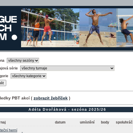
óna
ajová série
gorie
ledky PBT akcí (
zobrazit žebříček
)
Adéla Dvořáková - sezóna 2025/26
rnaj
datum
umístění
body
spoluhráč
teční herní