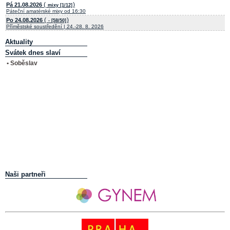
(
)
Pá 21.08.2026
mixy [1/12]
Páteční amatérské mixy od 16:30
(
)
Po 24.08.2026
- [58/50]
Příměstské soustředění | 24.-28. 8. 2026
Aktuality
Svátek dnes slaví
• Soběslav
Naši partneři