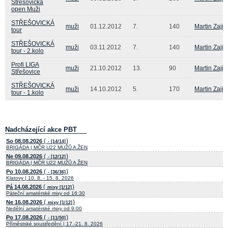
Střešovická
open Muži
STŘEŠOVICKÁ
muži
01.12.2012
7.
140
Martin Zajic
tour
STŘEŠOVICKÁ
muži
03.11.2012
7.
140
Martin Zajic
tour - 2.kolo
Profi LIGA
muži
21.10.2012
13.
90
Martin Zajic
Střešovice
STŘEŠOVICKÁ
muži
14.10.2012
5.
170
Martin Zajic
tour - 1.kolo
Nadcházející akce PBT
(
)
So 08.08.2026
- [14/14]
BRIGÁDA | MČR U22 MUŽŮ A ŽEN
(
)
Ne 09.08.2026
- [12/12]
BRIGÁDA | MČR U22 MUŽŮ A ŽEN
(
)
Po 10.08.2026
- [36/36]
Klatovy | 10. 8. - 15. 8. 2026
(
)
Pá 14.08.2026
mixy [1/12]
Páteční amatérské mixy od 16:30
(
)
Ne 16.08.2026
mixy [1/12]
Nedělní amatérské mixy od 9:00
(
)
Po 17.08.2026
- [11/50]
Příměstské soustředění | 17.-21. 8. 2026