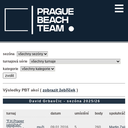
sezóna
turnajová série
kategorie
Výsledky PBT akcí (
zobrazit žebříček
)
David Grbavčic - sezóna 2025/26
turnaj
datum
umístění
body
spoluhráč(
"F.H.Prager
jablářství"
muži
09.01.2016
5.
260
Martin Zajic