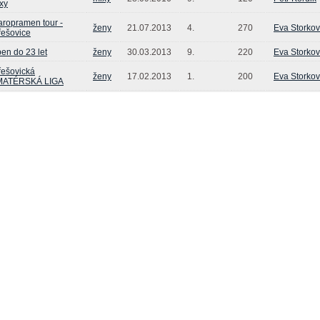
xy
aropramen tour -
ženy
21.07.2013
4.
270
Eva Storko
řešovice
en do 23 let
ženy
30.03.2013
9.
220
Eva Storko
řešovická
ženy
17.02.2013
1.
200
Eva Storko
MATÉRSKÁ LIGA