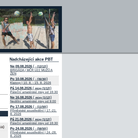
Nadcházející akce PBT
(
)
Ne 09.08.2026
- [12/12]
BRIGÁDA | MČR U22 MUŽŮ A
ŽEN
(
)
Po 10.08.2026
- [36/36]
Klatovy | 10. 8. - 15. 8. 2026
(
)
Pá 14.08.2026
mixy [1/12]
Páteční amatérské mixy od 16:30
(
)
Ne 16.08.2026
mixy [1/12]
Nedělní amatérské mixy od 9:00
(
)
Po 17.08.2026
- [11/50]
Příměstské soustředění | 17.-21.
8. 2026
(
)
Pá 21.08.2026
mixy [1/12]
Páteční amatérské mixy od 16:30
ka)
(
)
Po 24.08.2026
- [58/50]
Příměstské soustředění | 24.-28.
8. 2026