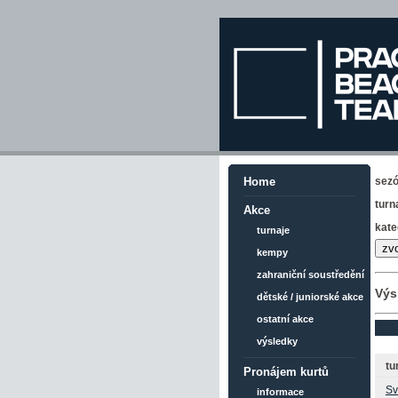
sez
Home
turn
Akce
kate
turnaje
kempy
zahraniční soustředění
Výs
dětské / juniorské akce
ostatní akce
výsledky
tu
Pronájem kurtů
Sv
informace