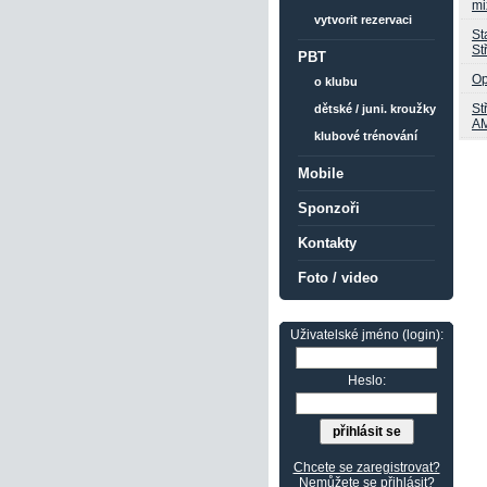
mi
vytvorit rezervaci
St
St
PBT
Op
o klubu
St
dětské / juni. kroužky
A
klubové trénování
Mobile
Sponzoři
Kontakty
Foto / video
Uživatelské jméno (login):
Heslo:
Chcete se zaregistrovat?
Nemůžete se přihlásit?