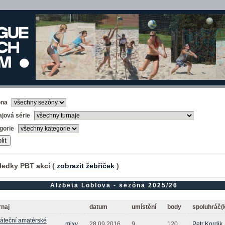
óna
ajová série
gorie
ledky PBT akcí (
zobrazit žebříček
)
Alzbeta Loblova - sezóna 2025/26
rnaj
datum
umístění
body
spoluhráč(
áteční amatérské
mixy
28.09.2016
9.
120
Petr Kordik