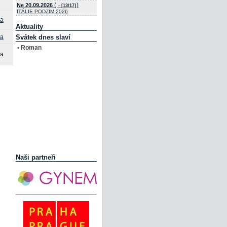
(
)
Ne 20.09.2026
- [13/17]
ITÁLIE PODZIM 2026
va
Aktuality
va
Svátek dnes slaví
• Roman
va
Naši partneři