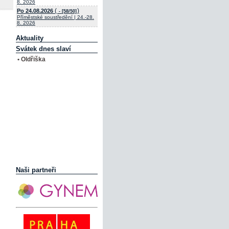
8. 2026
(
)
Po 24.08.2026
- [58/50]
Příměstské soustředění | 24.-28.
8. 2026
Aktuality
Svátek dnes slaví
• Oldřiška
Naši partneři