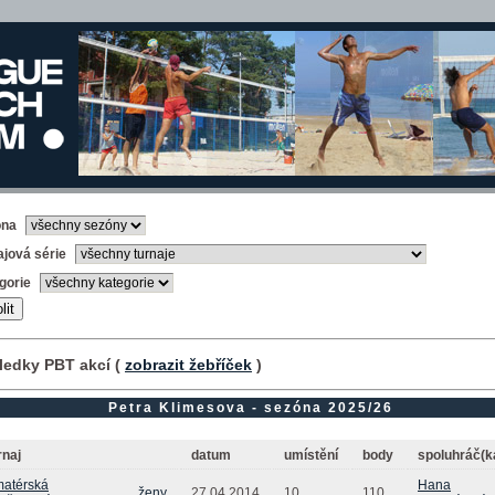
óna
ajová série
gorie
ledky PBT akcí (
zobrazit žebříček
)
Petra Klimesova - sezóna 2025/26
rnaj
datum
umístění
body
spoluhráč(k
atérská
Hana
ženy
27.04.2014
10.
110