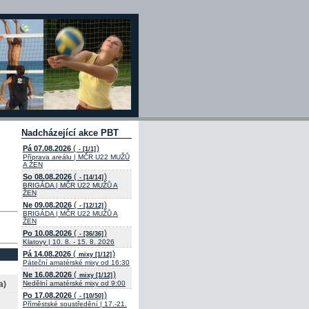
Nadcházející akce PBT
(
)
Pá 07.08.2026
- [1/1]
Příprava areálu | MČR U22 MUŽŮ
A ŽEN
(
)
So 08.08.2026
- [14/14]
BRIGÁDA | MČR U22 MUŽŮ A
ŽEN
(
)
Ne 09.08.2026
- [12/12]
BRIGÁDA | MČR U22 MUŽŮ A
ŽEN
(
)
Po 10.08.2026
- [36/36]
Klatovy | 10. 8. - 15. 8. 2026
(
)
Pá 14.08.2026
mixy [1/12]
Páteční amatérské mixy od 16:30
(
)
Ne 16.08.2026
mixy [1/12]
a)
Nedělní amatérské mixy od 9:00
(
)
Po 17.08.2026
- [10/50]
Příměstské soustředění | 17.-21.