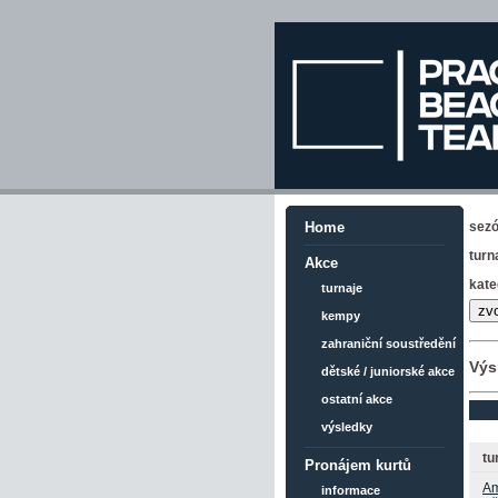
sez
Home
turn
Akce
kate
turnaje
kempy
zahraniční soustředění
Výs
dětské / juniorské akce
ostatní akce
výsledky
tu
Pronájem kurtů
Am
informace