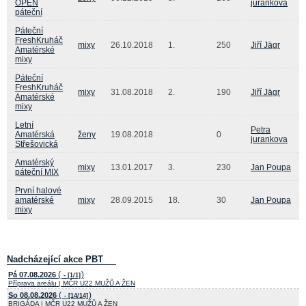
OPEN
jurankova
páteční
Páteční
FreshKruháč
mixy
26.10.2018
1.
250
Jiří Jägr
Amatérské
mixy
Páteční
FreshKruháč
mixy
31.08.2018
2.
190
Jiří Jägr
Amatérské
mixy
Letní
Petra
Amatérská
ženy
19.08.2018
0
jurankova
Střešovická
Amatérský
mixy
13.01.2017
3.
230
Jan Poupa
páteční MIX
První halové
amatérské
mixy
28.09.2015
18.
30
Jan Poupa
mixy
Nadcházející akce PBT
(
)
Pá 07.08.2026
- [1/1]
Příprava areálu | MČR U22 MUŽŮ A ŽEN
(
)
So 08.08.2026
- [14/14]
BRIGÁDA | MČR U22 MUŽŮ A ŽEN