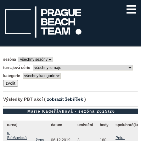
sezóna
turnajová série
kategorie
Výsledky PBT akcí (
zobrazit žebříček
)
Marie Kadeřávková - sezóna 2025/26
turnaj
datum
umístění
body
spoluhráč(ka)
6.
Střešovická
Petra
ženy
06.12.2019
3.
160