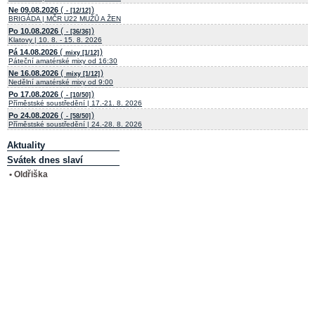
(
)
Ne 09.08.2026
- [12/12]
BRIGÁDA | MČR U22 MUŽŮ A ŽEN
(
)
Po 10.08.2026
- [36/36]
Klatovy | 10. 8. - 15. 8. 2026
(
)
Pá 14.08.2026
mixy [1/12]
Páteční amatérské mixy od 16:30
(
)
Ne 16.08.2026
mixy [1/12]
Nedělní amatérské mixy od 9:00
(
)
Po 17.08.2026
- [10/50]
Příměstské soustředění | 17.-21. 8. 2026
(
)
Po 24.08.2026
- [58/50]
Příměstské soustředění | 24.-28. 8. 2026
Aktuality
Svátek dnes slaví
• Oldřiška