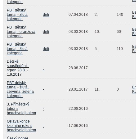
kategorie
PBT dětský
Beá
turnaj - žlutá
děti
07.04.2018
2.
140
Bed
kategorie
PBT dětský
Beá
turnaj - oranžová
děti
03.03.2018
10.
60
Bed
kategorie
PBT dětský
Beá
turnaj - žlutá
děti
03.03.2018
5.
110
Bed
kategorie
Dětské
soustředění -
-
28.08.2017
srpen 28.8. -
1.9.2017
PBT dětský
turnaj - žlutá,
Em
-
28.01.2017
11.
0
červená, zelená
Kuč
kategorie
3. Příměstský
tábor s
-
22.08.2016
beachvolejbalem
Oslava konce
školního roku s
-
17.06.2016
beachvolejbalem
Český pohár