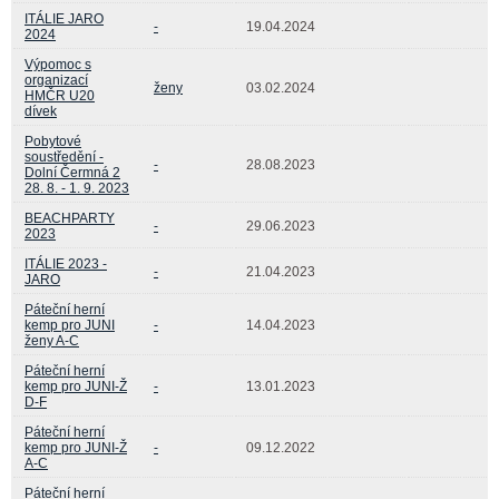
ITÁLIE JARO
-
19.04.2024
2024
Výpomoc s
organizací
ženy
03.02.2024
HMČR U20
dívek
Pobytové
soustředění -
-
28.08.2023
Dolní Čermná 2
28. 8. - 1. 9. 2023
BEACHPARTY
-
29.06.2023
2023
ITÁLIE 2023 -
-
21.04.2023
JARO
Páteční herní
kemp pro JUNI
-
14.04.2023
ženy A-C
Páteční herní
kemp pro JUNI-Ž
-
13.01.2023
D-F
Páteční herní
kemp pro JUNI-Ž
-
09.12.2022
A-C
Páteční herní