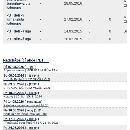
Mar
Juniorligy-žlutá
-
28.05.2016
Chl
kategorie
PBT dětský
Mar
turnaj-žlutá
-
27.02.2016
5.
0
Chl
kategorie
PBT dětská liga
-
14.03.2015
6.
0
Sof
PBT dětská liga
-
28.02.2015
6.
0
Nadcházející akce PBT
(
)
Pá 07.08.2026
- [1/1]
Příprava areálu | MČR U22 MUŽŮ A ŽEN
(
)
So 08.08.2026
- [14/14]
BRIGÁDA | MČR U22 MUŽŮ A ŽEN
(
)
Ne 09.08.2026
- [12/12]
BRIGÁDA | MČR U22 MUŽŮ A ŽEN
(
)
Po 10.08.2026
- [36/36]
Klatovy | 10. 8. - 15. 8. 2026
(
)
Pá 14.08.2026
mixy [1/12]
Páteční amatérské mixy od 16:30
(
)
Ne 16.08.2026
mixy [1/12]
Nedělní amatérské mixy od 9:00
(
)
Po 17.08.2026
- [10/50]
Příměstské soustředění | 17.-21. 8. 2026
(
)
Po 24.08.2026
- [58/50]