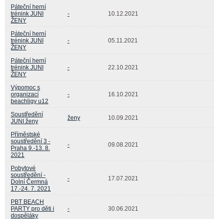
Páteční herní
trénink JUNI
-
10.12.2021
ŽENY
Páteční herní
trénink JUNI
-
05.11.2021
ŽENY
Páteční herní
trénink JUNI
-
22.10.2021
ŽENY
Výpomoc s
organizací
-
16.10.2021
beachligy u12
Soustředění
ženy
10.09.2021
JUNI ženy
Příměstské
soustředění 3 -
-
09.08.2021
Praha 9.-13. 8.
2021
Pobytové
soustředění -
-
17.07.2021
Dolní Čermná
17.-24. 7. 2021
PBT BEACH
PARTY pro děti i
-
30.06.2021
dospěláky