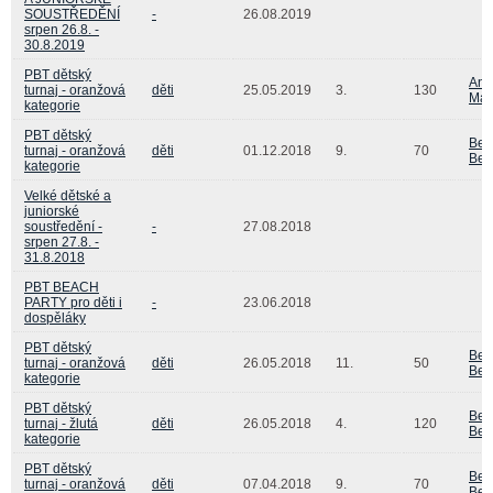
SOUSTŘEDĚNÍ
-
26.08.2019
srpen 26.8. -
30.8.2019
PBT dětský
And
turnaj - oranžová
děti
25.05.2019
3.
130
Mat
kategorie
PBT dětský
Beá
turnaj - oranžová
děti
01.12.2018
9.
70
Bed
kategorie
Velké dětské a
juniorské
soustředění -
-
27.08.2018
srpen 27.8. -
31.8.2018
PBT BEACH
PARTY pro děti i
-
23.06.2018
dospěláky
PBT dětský
Beá
turnaj - oranžová
děti
26.05.2018
11.
50
Bed
kategorie
PBT dětský
Beá
turnaj - žlutá
děti
26.05.2018
4.
120
Bed
kategorie
PBT dětský
Beá
turnaj - oranžová
děti
07.04.2018
9.
70
Bed