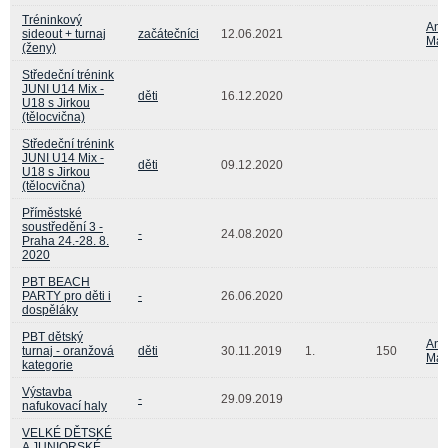
Tréninkový
And
sideout + turnaj
začátečníci
12.06.2021
Mat
(ženy)
Středeční trénink
JUNI U14 Mix -
děti
16.12.2020
U18 s Jirkou
(tělocvična)
Středeční trénink
JUNI U14 Mix -
děti
09.12.2020
U18 s Jirkou
(tělocvična)
Příměstské
soustředění 3 -
-
24.08.2020
Praha 24.-28. 8.
2020
PBT BEACH
PARTY pro děti i
-
26.06.2020
dospěláky
PBT dětský
And
turnaj - oranžová
děti
30.11.2019
1.
150
Mat
kategorie
Výstavba
-
29.09.2019
nafukovací haly
VELKÉ DĚTSKÉ
A JUNIORSKÉ