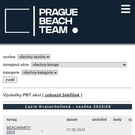
sezóna
turnajová série
kategorie
Výsledky PBT akcí (
zobrazit žebříček
)
Lucie Kratochvílová - sezóna 2025/26
turnaj
datum
umístění
body
spo
BEACHPARTY
-
27.06.2024
2024