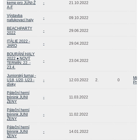
kemp pro JUNI-Ž
-
21.10.2022
A-F
Výstavba
-
09.10.2022
nafukovací haly
BEACHPARTY
-
29.06.2022
2022
ITÁLIE 2022 -
-
29.04.2022
JARO
BOURÁNÍ HALY
2022 ● NOVÝ
-
23.04.2022
TERMÍN: 22. -
23.4.
Juniorský turnaj -
Mic
U18, U20, U23 -
-
12.03.2022
2.
0
Pra
dívky
Páteční herní
trénink JUNI
-
11.03.2022
ŽENY
Páteční herní
trénink JUNI
-
11.02.2022
ŽENY
Páteční herní
trénink JUNI
-
14.01.2022
ŽENY