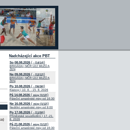
Nadcházející akce PBT
(
)
So 08.08.2026
- [14/14]
BRIGÁDA | MČR U22 MUŽŮ A
ŽEN
(
)
Ne 09.08.2026
- [12/12]
BRIGÁDA | MČR U22 MUŽŮ A
ŽEN
(
)
Po 10.08.2026
- [36/36]
Klatovy | 10. 8. - 15. 8. 2026
(
)
Pá 14.08.2026
mixy [1/12]
Páteční amatérské mixy od 16:30
(
)
Ne 16.08.2026
mixy [1/12]
Nedělní amatérské mixy od 9:00
(
)
Po 17.08.2026
- [11/50]
Příměstské soustředění | 17.-21.
ka)
8. 2026
(
)
Pá 21.08.2026
mixy [1/12]
Páteční amatérské mixy od 16:30