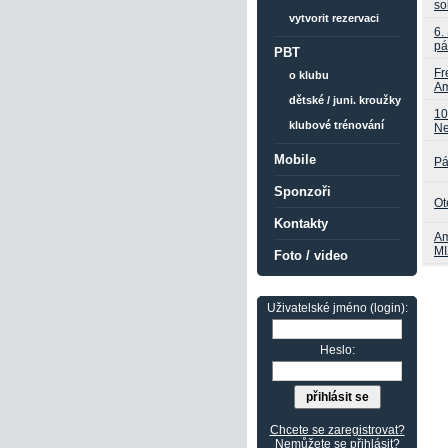
so
vytvorit rezervaci
6.
pá
PBT
Fr
o klubu
Am
dětské / juni. kroužky
10
klubové trénování
Ne
Mobile
Pá
Sponzoři
Ot
Kontakty
Am
MI
Foto / video
Uživatelské jméno (login):
Heslo:
Chcete se zaregistrovat?
Nemůžete se přihlásit?