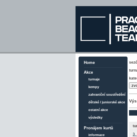
sez
Home
turn
Akce
kate
turnaje
kempy
zahraniční soustředění
Výs
dětské / juniorské akce
ostatní akce
výsledky
tu
Pronájem kurtů
3.
informace