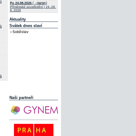
o
(
)
Po 24.08.2026
- [58/50]
Příměstské soustředění | 24.-28.
8. 2026
Aktuality
Svátek dnes slaví
vá
• Soběslav
vá
Naši partneři