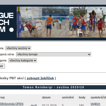
óna
ajová série
gorie
ledky PBT akcí (
zobrazit žebříček
)
Tomas Reinbergr - sezóna 2025/26
rnaj
datum
umístění
body
spoluhráč(
 Střešovická OPEN
Vojtěch
muži
02.11.2019
5.
180