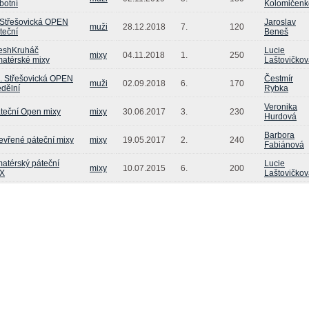
botní
Kolomičenk
 Střešovická OPEN
Jaroslav
muži
28.12.2018
7.
120
teční
Beneš
eshKruháč
Lucie
mixy
04.11.2018
1.
250
atérské mixy
Laštovičko
. Střešovická OPEN
Čestmír
muži
02.09.2018
6.
170
dělní
Rybka
Veronika
teční Open mixy
mixy
30.06.2017
3.
230
Hurdová
Barbora
evřené páteční mixy
mixy
19.05.2017
2.
240
Fabiánová
atérský páteční
Lucie
mixy
10.07.2015
6.
200
X
Laštovičko