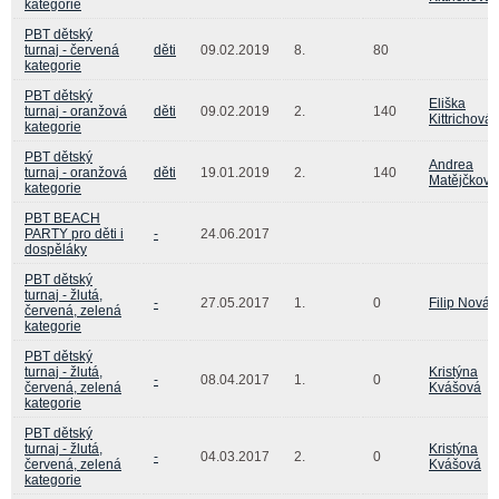
kategorie
PBT dětský
turnaj - červená
děti
09.02.2019
8.
80
kategorie
PBT dětský
Eliška
turnaj - oranžová
děti
09.02.2019
2.
140
Kittrichová
kategorie
PBT dětský
Andrea
turnaj - oranžová
děti
19.01.2019
2.
140
Matějčková
kategorie
PBT BEACH
PARTY pro děti i
-
24.06.2017
dospěláky
PBT dětský
turnaj - žlutá,
-
27.05.2017
1.
0
Filip Novák
červená, zelená
kategorie
PBT dětský
turnaj - žlutá,
Kristýna
-
08.04.2017
1.
0
červená, zelená
Kvášová
kategorie
PBT dětský
turnaj - žlutá,
Kristýna
-
04.03.2017
2.
0
červená, zelená
Kvášová
kategorie