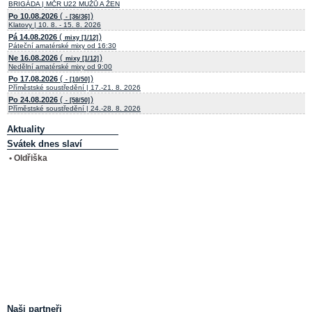
BRIGÁDA | MČR U22 MUŽŮ A ŽEN
(
)
Po 10.08.2026
- [36/36]
Klatovy | 10. 8. - 15. 8. 2026
(
)
Pá 14.08.2026
mixy [1/12]
Páteční amatérské mixy od 16:30
(
)
Ne 16.08.2026
mixy [1/12]
Nedělní amatérské mixy od 9:00
(
)
Po 17.08.2026
- [10/50]
Příměstské soustředění | 17.-21. 8. 2026
(
)
Po 24.08.2026
- [58/50]
Příměstské soustředění | 24.-28. 8. 2026
Aktuality
Svátek dnes slaví
• Oldřiška
Naši partneři