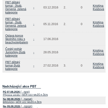
PBT dětský
turnaj - žlutá,
Kristýna
-
03.12.2016
2.
0
červená, zelená
Kvášová
kategorie
PBT dětský
turnaj - žlutá,
Kristýna
-
05.11.2016
2.
0
červená, zelená
Kvášová
kategorie
Oslava konce
školního roku s
-
17.06.2016
beachvolejbalem
Český pohár
Kristýna
Juniorligy-žlutá
-
28.05.2016
Kvášová
kategorie
PBT dětský
Kristýna
turnaj-žlutá
-
27.02.2016
3.
0
Kvášová
kategorie
Nadcházející akce PBT
(
)
Pá 07.08.2026
- [1/1]
Příprava areálu | MČR U22 MUŽŮ A ŽEN
(
)
So 08.08.2026
- [14/14]
BRIGÁDA | MČR U22 MUŽŮ A ŽEN
(
)
Ne 09.08.2026
- [12/12]