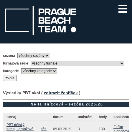
sezóna
turnajová série
kategorie
Výsledky PBT akcí (
zobrazit žebříček
)
Nella Hnízdová - sezóna 2025/26
turnaj
datum
umístění
body
spoluhráč(
PBT dětský
Eliška
turnaj - oranžová
děti
09.03.2019
3.
130
Kittrichová