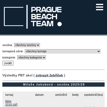
sezóna
turnajová série
kategorie
Výsledky PBT akcí (
zobrazit žebříček
)
Miluše Jakubová - sezóna 2025/26
turnaj
datum
umístění
body
spoluhráč(ka)
Itálie
2016 září