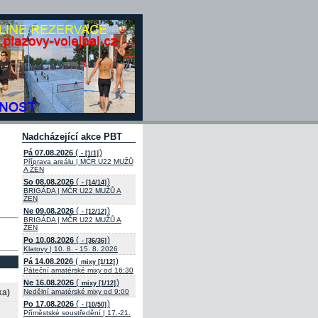
Nadcházející akce PBT
(
)
Pá 07.08.2026
- [1/1]
Příprava areálu | MČR U22 MUŽŮ
A ŽEN
(
)
So 08.08.2026
- [14/14]
BRIGÁDA | MČR U22 MUŽŮ A
ŽEN
(
)
Ne 09.08.2026
- [12/12]
BRIGÁDA | MČR U22 MUŽŮ A
ŽEN
(
)
Po 10.08.2026
- [36/36]
Klatovy | 10. 8. - 15. 8. 2026
(
)
Pá 14.08.2026
mixy [1/12]
Páteční amatérské mixy od 16:30
(
)
Ne 16.08.2026
mixy [1/12]
ka)
Nedělní amatérské mixy od 9:00
(
)
Po 17.08.2026
- [10/50]
Příměstské soustředění | 17.-21.