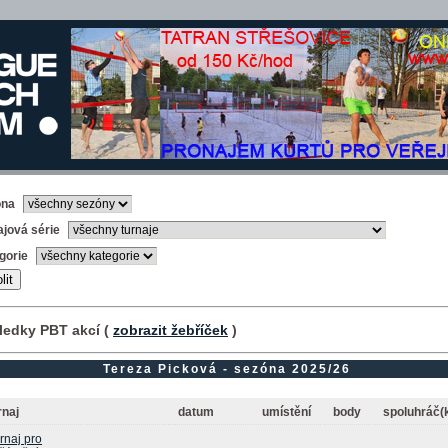
óna
ajová série
gorie
ledky PBT akcí (
zobrazit žebříček
)
Tereza Picková - sezóna 2025/26
rnaj
datum
umístění
body
spoluhráč(
rnaj pro