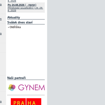
8. 2026
ha
(
)
Po 24.08.2026
- [58/50]
Příměstské soustředění | 24.-28.
8. 2026
Aktuality
an
Svátek dnes slaví
• Oldřiška
ha
Naši partneři
ha