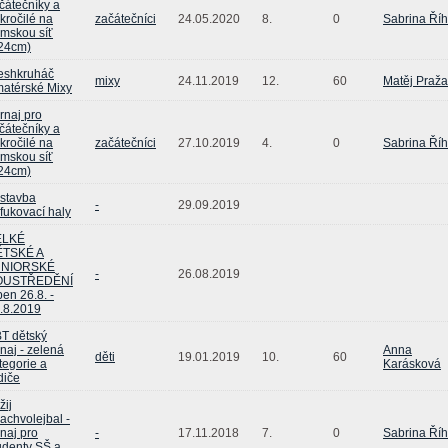
čátečníky a
kročilé na
začátečníci
24.05.2020
8.
0
Sabrina Ří
mskou síť
24cm)
eshkruháč
mixy
24.11.2019
12.
60
Matěj Praž
atérské Mixy
rnaj pro
čátečníky a
kročilé na
začátečníci
27.10.2019
4.
0
Sabrina Ří
mskou síť
24cm)
stavba
-
29.09.2019
fukovací haly
ELKÉ
ĚTSKÉ A
UNIORSKÉ
-
26.08.2019
OUSTŘEDĚNÍ
pen 26.8. -
.8.2019
T dětský
rnaj - zelená
Anna
děti
19.01.2019
10.
60
tegorie a
Karásková
diče
žij
achvolejbal -
rnaj pro
-
17.11.2018
7.
0
Sabrina Ří
udenty SŠ a