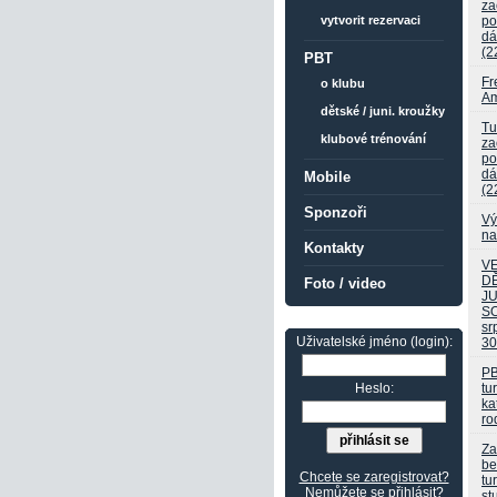
za
po
vytvorit rezervaci
dá
(2
PBT
Fr
o klubu
Am
dětské / juni. kroužky
Tu
klubové trénování
za
po
dá
Mobile
(2
Sponzoři
Vý
na
Kontakty
V
D
Foto / video
J
S
sr
Uživatelské jméno (login):
30
PB
tu
Heslo:
ka
ro
Za
be
Chcete se zaregistrovat?
tu
Nemůžete se přihlásit?
st