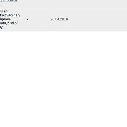
Š
urání
fukovací haly
příprava
-
20.04.2018
eálu, čístění
ly