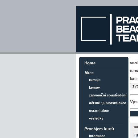
sez
Home
turn
Akce
kate
turnaje
kempy
zahraniční soustředění
Výs
dětské / juniorské akce
ostatní akce
výsledky
tu
Pronájem kurtů
Tu
informace