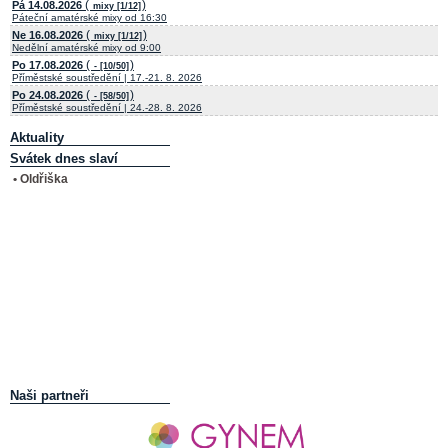
(
)
Pá 14.08.2026
mixy [1/12]
Páteční amatérské mixy od 16:30
(
)
Ne 16.08.2026
mixy [1/12]
Nedělní amatérské mixy od 9:00
(
)
Po 17.08.2026
- [10/50]
Příměstské soustředění | 17.-21. 8. 2026
(
)
Po 24.08.2026
- [58/50]
Příměstské soustředění | 24.-28. 8. 2026
Aktuality
Svátek dnes slaví
• Oldřiška
Naši partneři