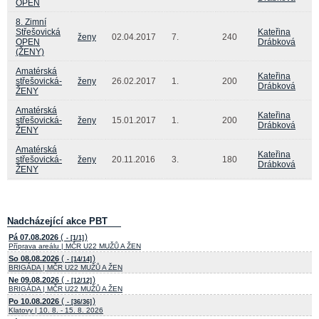
OPEN
8. Zimní
Střešovická
Kateřina
ženy
02.04.2017
7.
240
OPEN
Drábková
(ŽENY)
Amatérská
Kateřina
střešovická-
ženy
26.02.2017
1.
200
Drábková
ŽENY
Amatérská
Kateřina
střešovická-
ženy
15.01.2017
1.
200
Drábková
ŽENY
Amatérská
Kateřina
střešovická-
ženy
20.11.2016
3.
180
Drábková
ŽENY
Nadcházející akce PBT
(
)
Pá 07.08.2026
- [1/1]
Příprava areálu | MČR U22 MUŽŮ A ŽEN
(
)
So 08.08.2026
- [14/14]
BRIGÁDA | MČR U22 MUŽŮ A ŽEN
(
)
Ne 09.08.2026
- [12/12]
BRIGÁDA | MČR U22 MUŽŮ A ŽEN
(
)
Po 10.08.2026
- [36/36]
Klatovy | 10. 8. - 15. 8. 2026