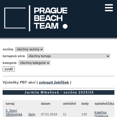
sezóna
turnajová série
kategorie
Výsledky PBT akcí (
zobrazit žebříček
)
Jarmila Mikešová - sezóna 2025/26
turnaj
datum
umístění
body
spoluhráč(ka)
5. Zimní
Kateřina
Střešovická
ženy
07.01.2018
11.
120
Drábková