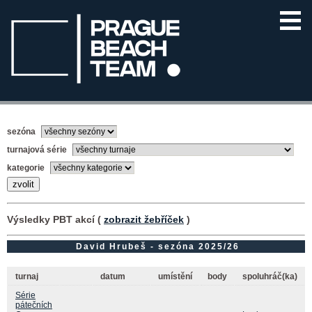
sezóna
turnajová série
kategorie
Výsledky PBT akcí (
zobrazit žebříček
)
David Hrubeš - sezóna 2025/26
turnaj
datum
umístění
body
spoluhráč(ka)
Série
pátečních