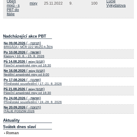
Open
Lucie
mixy
25.11.2022
9.
100
mixů - s
Vykydalova
PBT do
Itálie
Nadcházející akce PBT
(
)
Ne 09.08.2026
- [12/12]
BRIGÁDA | MČR U22 MUŽŮ A ŽEN
(
)
Po 10.08.2026
- [36/36]
Klatovy | 10. 8. - 15. 8. 2026
(
)
Pá 14.08.2026
mixy [1/12]
Páteční amatérské mixy od 16:30
(
)
Ne 16.08.2026
mixy [1/12]
Nedělní amatérské mixy od 9:00
(
)
Po 17.08.2026
- [11/50]
Příměstské soustředění | 17.-21. 8. 2026
(
)
Pá 21.08.2026
mixy [1/12]
Páteční amatérské mixy od 16:30
(
)
Po 24.08.2026
- [58/50]
Příměstské soustředění | 24.-28. 8. 2026
(
)
Ne 20.09.2026
- [13/17]
ITÁLIE PODZIM 2026
Aktuality
Svátek dnes slaví
• Roman