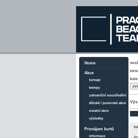
sez
Home
turn
Akce
kate
turnaje
kempy
zahraniční soustředění
Výs
dětské / juniorské akce
ostatní akce
výsledky
tu
Pronájem kurtů
informace
Am