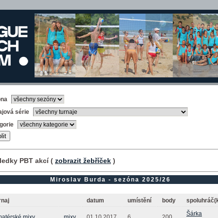
óna
ajová série
gorie
ledky PBT akcí (
zobrazit žebříček
)
Miroslav Burda - sezóna 2025/26
rnaj
datum
umístění
body
spoluhráč(
Šárka
atérské mixy
mixy
01.10.2017
6.
200