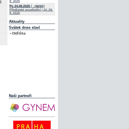
á
8. 2026
(
)
Po 24.08.2026
- [58/50]
Příměstské soustředění | 24.-28.
8. 2026
Aktuality
Svátek dnes slaví
• Oldřiška
Naši partneři