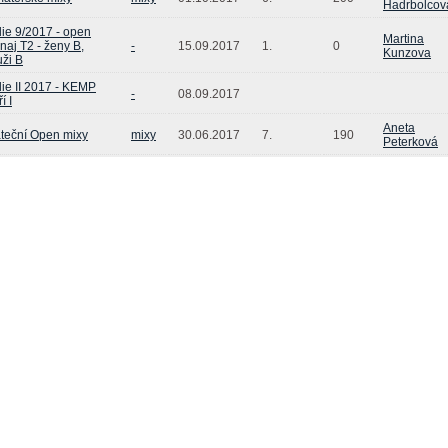
Hadrbolcov
álie 9/2017 - open
Martina
rnaj T2 - ženy B,
-
15.09.2017
1.
0
Kunzova
ži B
álie II 2017 - KEMP
-
08.09.2017
í I
Aneta
teční Open mixy
mixy
30.06.2017
7.
190
Peterková