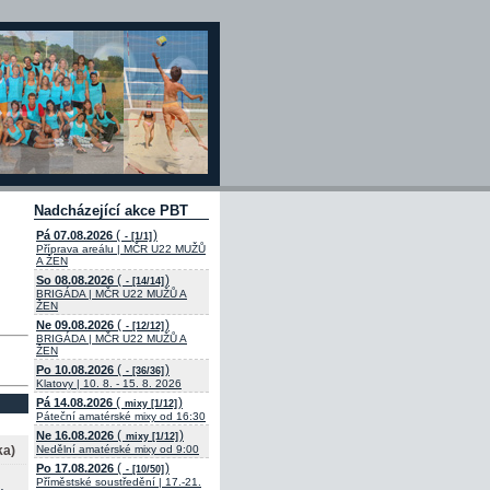
Nadcházející akce PBT
(
)
Pá 07.08.2026
- [1/1]
Příprava areálu | MČR U22 MUŽŮ
A ŽEN
(
)
So 08.08.2026
- [14/14]
BRIGÁDA | MČR U22 MUŽŮ A
ŽEN
(
)
Ne 09.08.2026
- [12/12]
BRIGÁDA | MČR U22 MUŽŮ A
ŽEN
(
)
Po 10.08.2026
- [36/36]
Klatovy | 10. 8. - 15. 8. 2026
(
)
Pá 14.08.2026
mixy [1/12]
Páteční amatérské mixy od 16:30
(
)
Ne 16.08.2026
mixy [1/12]
ka)
Nedělní amatérské mixy od 9:00
(
)
Po 17.08.2026
- [10/50]
Příměstské soustředění | 17.-21.