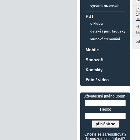
vytvorit rezervaci
It
tu
PBT
mu
o klubu
It
zář
dětské / juni. kroužky
klubové trénování
Pá
Mobile
Sponzoři
Kontakty
Foto / video
Uživatelské jméno (login):
Heslo:
Chcete se zaregistrovat?
Nemůžete se přihlásit?