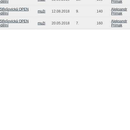
dělní
Primak
 Střešovická OPEN
Aleksandr
muži
12.08.2018
9.
140
dělní
Primak
 Střešovická OPEN
Aleksandr
muži
20.05.2018
7.
160
dělní
Primak