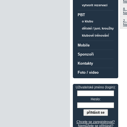
Ne
vytvorit rezervaci
8.
Ne
PBT
2.
o klubu
Ne
dětské / juni. kroužky
klubové trénování
Mobile
Sponzoři
Kontakty
Foto / video
Uživatelské jméno (login):
Heslo:
Chcete se zaregistrovat?
Nemůžete se přihlásit?