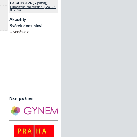
(
)
Po 24.08.2026
- [58/50]
Příměstské soustředění | 24.-28.
8. 2026
Aktuality
Svátek dnes slaví
• Soběslav
Naši partneři