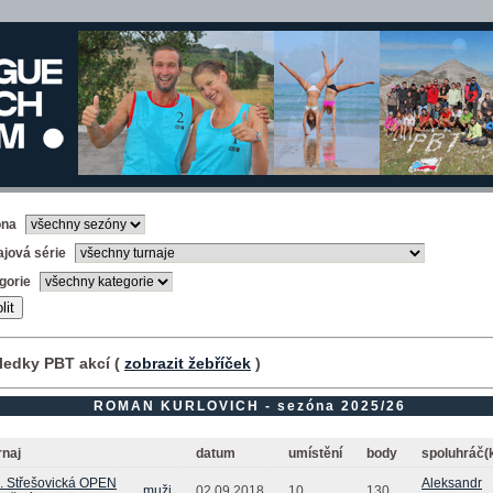
óna
ajová série
gorie
ledky PBT akcí (
zobrazit žebříček
)
ROMAN KURLOVICH - sezóna 2025/26
rnaj
datum
umístění
body
spoluhráč(
. Střešovická OPEN
Aleksandr
muži
02.09.2018
10.
130