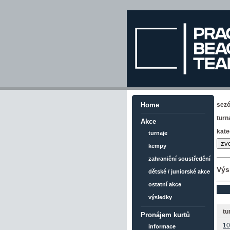
sez
Home
turn
Akce
kate
turnaje
kempy
zahraniční soustředění
Výs
dětské / juniorské akce
ostatní akce
výsledky
tu
Pronájem kurtů
10
informace