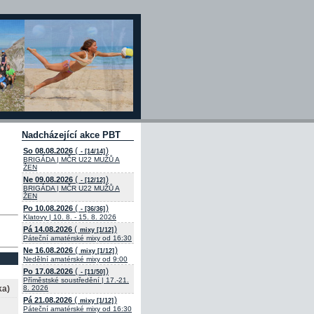
Nadcházející akce PBT
(
)
So 08.08.2026
- [14/14]
BRIGÁDA | MČR U22 MUŽŮ A
ŽEN
(
)
Ne 09.08.2026
- [12/12]
BRIGÁDA | MČR U22 MUŽŮ A
ŽEN
(
)
Po 10.08.2026
- [36/36]
Klatovy | 10. 8. - 15. 8. 2026
(
)
Pá 14.08.2026
mixy [1/12]
Páteční amatérské mixy od 16:30
(
)
Ne 16.08.2026
mixy [1/12]
Nedělní amatérské mixy od 9:00
(
)
Po 17.08.2026
- [11/50]
Příměstské soustředění | 17.-21.
ka)
8. 2026
(
)
Pá 21.08.2026
mixy [1/12]
Páteční amatérské mixy od 16:30