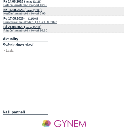
(
)
Pá 14.08.2026
mixy [1/12]
Páteční amatérské mixy od 16:30
(
)
Ne 16.08.2026
mixy [1/12]
Nedělní amatérské mixy od 9:00
(
)
Po 17.08.2026
- [11/50]
Příměstské soustředění | 17.-21. 8. 2026
(
)
Pá 21.08.2026
mixy [1/12]
Páteční amatérské mixy od 16:30
Aktuality
Svátek dnes slaví
• Lada
Naši partneři