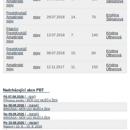
Amatérské
Štěpánová
mixy
FreshKruháč
Kristýna
Amatérské
mixy
29.07.2018
14.
70
Štěpánová
mixy
Páteční
FreshKruháč
Kristina
mixy
13.07.2018
7.
140
Amatérské
Oftnerová
mixy
FreshKruháč
Kristina
Amatérské
mixy
08.07.2018
15.
60
Oftnerová
mixy
Amatérské
Kristina
mixy
12.11.2017
11.
150
mixy
Oftnerová
Nadcházející akce PBT
(
)
Pá 07.08.2026
- [1/1]
Příprava areálu | MČR U22 MUŽŮ A ŽEN
(
)
So 08.08.2026
- [14/14]
BRIGÁDA | MČR U22 MUŽŮ A ŽEN
(
)
Ne 09.08.2026
- [12/12]
BRIGÁDA | MČR U22 MUŽŮ A ŽEN
(
)
Po 10.08.2026
- [36/36]
Klatovy | 10. 8. - 15. 8. 2026