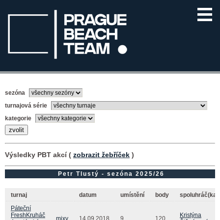
sezóna
turnajová série
kategorie
Výsledky PBT akcí (
zobrazit žebříček
)
Petr Tlustý - sezóna 2025/26
turnaj
datum
umístění
body
spoluhráč(ka)
Páteční
FreshKruháč
Kristýna
mixy
14.09.2018
9.
120