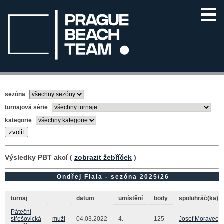
sezóna
turnajová série
kategorie
Výsledky PBT akcí (
zobrazit žebříček
)
Ondřej Fiala - sezóna 2025/26
turnaj
datum
umístění
body
spoluhráč(ka)
Páteční
střešovická
muži
04.03.2022
4.
125
Josef Moravec