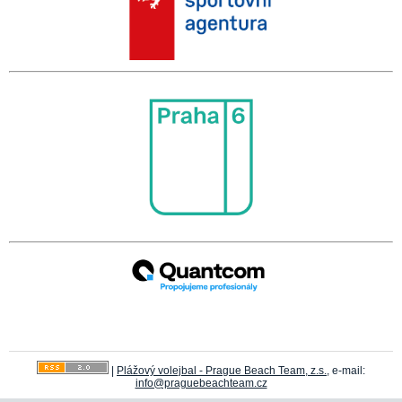
|
Plážový volejbal - Prague Beach Team, z.s.
, e-mail:
info@praguebeachteam.cz