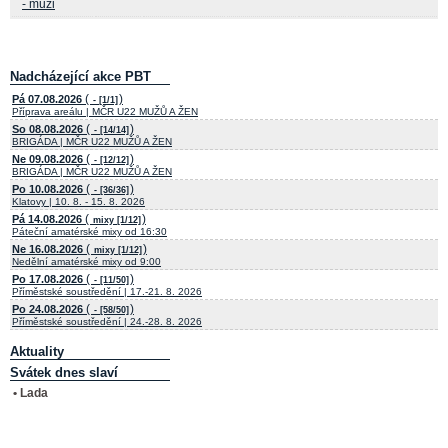
- muži
Nadcházející akce PBT
(
)
Pá 07.08.2026
- [1/1]
Příprava areálu | MČR U22 MUŽŮ A ŽEN
(
)
So 08.08.2026
- [14/14]
BRIGÁDA | MČR U22 MUŽŮ A ŽEN
(
)
Ne 09.08.2026
- [12/12]
BRIGÁDA | MČR U22 MUŽŮ A ŽEN
(
)
Po 10.08.2026
- [36/36]
Klatovy | 10. 8. - 15. 8. 2026
(
)
Pá 14.08.2026
mixy [1/12]
Páteční amatérské mixy od 16:30
(
)
Ne 16.08.2026
mixy [1/12]
Nedělní amatérské mixy od 9:00
(
)
Po 17.08.2026
- [11/50]
Příměstské soustředění | 17.-21. 8. 2026
(
)
Po 24.08.2026
- [58/50]
Příměstské soustředění | 24.-28. 8. 2026
Aktuality
Svátek dnes slaví
• Lada