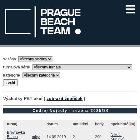
sezóna
turnajová série
kategorie
Výsledky PBT akcí (
zobrazit žebříček
)
Ondřej Nejedlý - sezóna 2025/26
turnaj
datum
umístění
body
spoluhráč(ka)
Břevnovka
Nikola
Beach
mixy
14.09.2019
2.
290
Kudlová