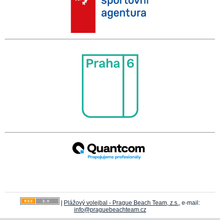
|
Plážový volejbal - Prague Beach Team, z.s.
, e-mail:
info@praguebeachteam.cz