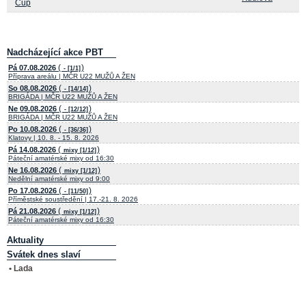
Cup
Nadcházející akce PBT
(
)
Pá 07.08.2026
- [1/1]
Příprava areálu | MČR U22 MUŽŮ A ŽEN
(
)
So 08.08.2026
- [14/14]
BRIGÁDA | MČR U22 MUŽŮ A ŽEN
(
)
Ne 09.08.2026
- [12/12]
BRIGÁDA | MČR U22 MUŽŮ A ŽEN
(
)
Po 10.08.2026
- [36/36]
Klatovy | 10. 8. - 15. 8. 2026
(
)
Pá 14.08.2026
mixy [1/12]
Páteční amatérské mixy od 16:30
(
)
Ne 16.08.2026
mixy [1/12]
Nedělní amatérské mixy od 9:00
(
)
Po 17.08.2026
- [11/50]
Příměstské soustředění | 17.-21. 8. 2026
(
)
Pá 21.08.2026
mixy [1/12]
Páteční amatérské mixy od 16:30
Aktuality
Svátek dnes slaví
• Lada