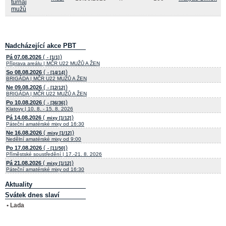
turnaj
mužů
Nadcházející akce PBT
(
)
Pá 07.08.2026
- [1/1]
Příprava areálu | MČR U22 MUŽŮ A ŽEN
(
)
So 08.08.2026
- [14/14]
BRIGÁDA | MČR U22 MUŽŮ A ŽEN
(
)
Ne 09.08.2026
- [12/12]
BRIGÁDA | MČR U22 MUŽŮ A ŽEN
(
)
Po 10.08.2026
- [36/36]
Klatovy | 10. 8. - 15. 8. 2026
(
)
Pá 14.08.2026
mixy [1/12]
Páteční amatérské mixy od 16:30
(
)
Ne 16.08.2026
mixy [1/12]
Nedělní amatérské mixy od 9:00
(
)
Po 17.08.2026
- [11/50]
Příměstské soustředění | 17.-21. 8. 2026
(
)
Pá 21.08.2026
mixy [1/12]
Páteční amatérské mixy od 16:30
Aktuality
Svátek dnes slaví
• Lada