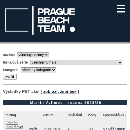
sezóna
turnajová série
kategorie
Výsledky PBT akcí (
zobrazit žebříček
)
Martin Vylimec - sezóna 2025/26
turnaj
datum
umístění
body
spoluhráč(ka)
Páteční
Amatérský
muži
19.06.2020
4.
100
Matyáš Šimek