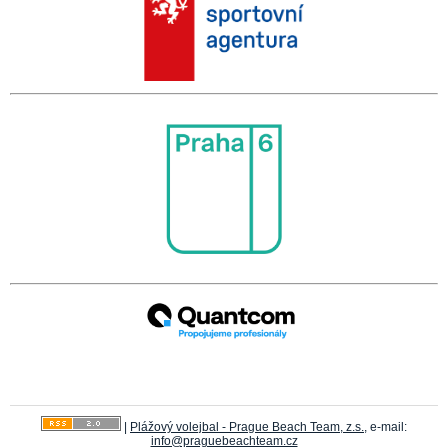
|
Plážový volejbal - Prague Beach Team, z.s.
, e-mail:
info@praguebeachteam.cz