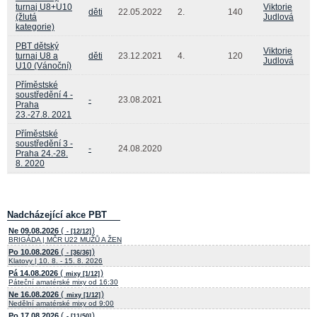
turnaj U8+U10
Viktorie
děti
22.05.2022
2.
140
(žlutá
Judlová
kategorie)
PBT dětský
Viktorie
turnaj U8 a
děti
23.12.2021
4.
120
Judlová
U10 (Vánoční)
Příměstské
soustředění 4 -
-
23.08.2021
Praha
23.-27.8. 2021
Příměstské
soustředění 3 -
-
24.08.2020
Praha 24.-28.
8. 2020
Nadcházející akce PBT
(
)
Ne 09.08.2026
- [12/12]
BRIGÁDA | MČR U22 MUŽŮ A ŽEN
(
)
Po 10.08.2026
- [36/36]
Klatovy | 10. 8. - 15. 8. 2026
(
)
Pá 14.08.2026
mixy [1/12]
Páteční amatérské mixy od 16:30
(
)
Ne 16.08.2026
mixy [1/12]
Nedělní amatérské mixy od 9:00
(
)
Po 17.08.2026
- [11/50]