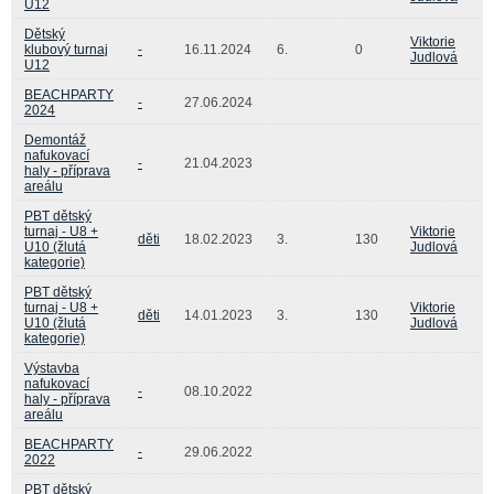
U12
Dětský
Viktorie
klubový turnaj
-
16.11.2024
6.
0
Judlová
U12
BEACHPARTY
-
27.06.2024
2024
Demontáž
nafukovací
-
21.04.2023
haly - příprava
areálu
PBT dětský
turnaj - U8 +
Viktorie
děti
18.02.2023
3.
130
U10 (žlutá
Judlová
kategorie)
PBT dětský
turnaj - U8 +
Viktorie
děti
14.01.2023
3.
130
U10 (žlutá
Judlová
kategorie)
Výstavba
nafukovací
-
08.10.2022
haly - příprava
areálu
BEACHPARTY
-
29.06.2022
2022
PBT dětský