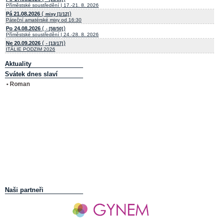
Příměstské soustředění | 17.-21. 8. 2026
(
)
Pá 21.08.2026
mixy [1/12]
Páteční amatérské mixy od 16:30
(
)
Po 24.08.2026
- [58/50]
Příměstské soustředění | 24.-28. 8. 2026
(
)
Ne 20.09.2026
- [13/17]
ITÁLIE PODZIM 2026
Aktuality
Svátek dnes slaví
• Roman
Naši partneři