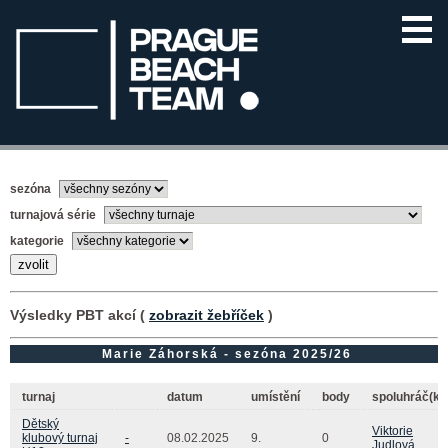
sezóna
turnajová série
kategorie
Výsledky PBT akcí (
zobrazit žebříček
)
Marie Záhorská - sezóna 2025/26
turnaj
datum
umístění
body
spoluhráč(ka
Dětský
Viktorie
klubový turnaj
-
08.02.2025
9.
0
Judlová