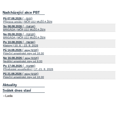
Nadcházející akce PBT
(
)
Pá 07.08.2026
- [1/1]
Příprava areálu | MČR U22 MUŽŮ A ŽEN
(
)
So 08.08.2026
- [14/14]
BRIGÁDA | MČR U22 MUŽŮ A ŽEN
(
)
Ne 09.08.2026
- [12/12]
BRIGÁDA | MČR U22 MUŽŮ A ŽEN
(
)
Po 10.08.2026
- [36/36]
Klatovy | 10. 8. - 15. 8. 2026
(
)
Pá 14.08.2026
mixy [1/12]
Páteční amatérské mixy od 16:30
(
)
Ne 16.08.2026
mixy [1/12]
Nedělní amatérské mixy od 9:00
(
)
Po 17.08.2026
- [11/50]
Příměstské soustředění | 17.-21. 8. 2026
(
)
Pá 21.08.2026
mixy [1/12]
Páteční amatérské mixy od 16:30
Aktuality
Svátek dnes slaví
• Lada