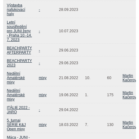
Výstavba
nafukovací
-
28.09.2023
haly
Letní
soustředění
pro JUNI ženy
-
10.07.2023
- Praha 10.-14.
7. 2023
BEACHPARTY
-
29.06.2023
AFTERPARTY
BEACHPARTY
-
29.06.2023
2023
Nedělní
Martin
Amatérské
mixy
21.08.2022
10.
60
Kačerovs
mixy
Nedělní
Martin
Amatérské
mixy
19.06.2022
1.
175
Kačerovs
mixy
ITÁLIE 2022 -
-
29.04.2022
JARO
5. turnaj
Martin
SÉRIE K&J
mixy
18.03.2022
7.
130
Kačerovs
Open mixy
Máca - JUNI -