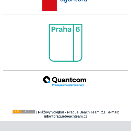
|
Plážový volejbal - Prague Beach Team, z.s.
, e-mail:
info@praguebeachteam.cz