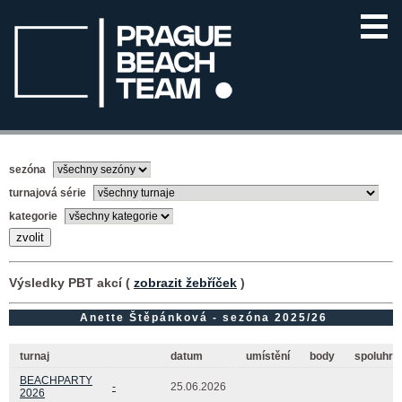
sezóna
turnajová série
kategorie
Výsledky PBT akcí (
zobrazit žebříček
)
Anette Štěpánková - sezóna 2025/26
turnaj
datum
umístění
body
spoluhrá
BEACHPARTY
-
25.06.2026
2026