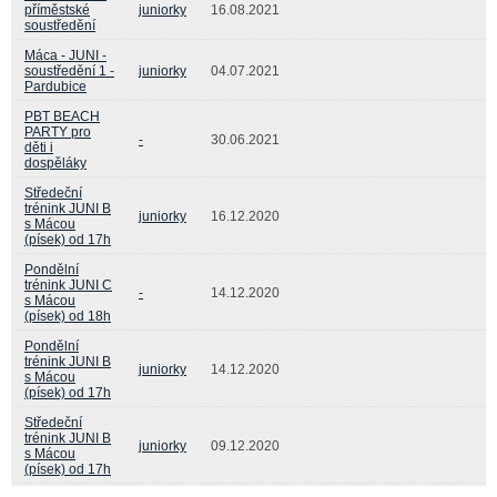
příměstské
juniorky
16.08.2021
soustředění
Máca - JUNI -
soustředění 1 -
juniorky
04.07.2021
Pardubice
PBT BEACH
PARTY pro
-
30.06.2021
děti i
dospěláky
Středeční
trénink JUNI B
juniorky
16.12.2020
s Mácou
(písek) od 17h
Pondělní
trénink JUNI C
-
14.12.2020
s Mácou
(písek) od 18h
Pondělní
trénink JUNI B
juniorky
14.12.2020
s Mácou
(písek) od 17h
Středeční
trénink JUNI B
juniorky
09.12.2020
s Mácou
(písek) od 17h