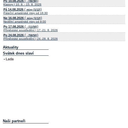
(
)
Po 10.08.2026
- [36/36]
Klatovy | 10. 8. - 15. 8. 2026
(
)
Pá 14.08.2026
mixy [1/12]
Páteční amatérské mixy od 16:30
(
)
Ne 16.08.2026
mixy [1/12]
Nedělní amatérské mixy od 9:00
(
)
Po 17.08.2026
- [11/50]
Příměstské soustředění | 17.-21. 8. 2026
(
)
Po 24.08.2026
- [58/50]
Příměstské soustředění | 24.-28. 8. 2026
Aktuality
Svátek dnes slaví
• Lada
Naši partneři