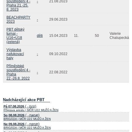
soustředění 4 -
-
21.08.2023
Praha 21.-25.
8. 2023
BEACHPARTY
-
29.06.2023
2023
PBT dětský
turnaj -
Valerie
děti
15.04.2023
11.
50
U16+U18
Chalupecká
(zelená)
Výstavba
nafukovací
-
09.10.2022
haly
Příměstské
soustředění 4 -
-
22.08.2022
Praha
22.-26.8. 2022
Nadcházející akce PBT
(
)
Pá 07.08.2026
- [1/1]
Příprava areálu | MČR U22 MUŽŮ A ŽEN
(
)
So 08.08.2026
- [14/14]
BRIGÁDA | MČR U22 MUŽŮ A ŽEN
(
)
Ne 09.08.2026
- [12/12]
BRIGÁDA | MČR U22 MUŽŮ A ŽEN