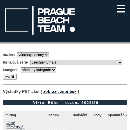
sezóna
turnajová série
kategorie
Výsledky PBT akcí (
zobrazit žebříček
)
Viktor Böhm - sezóna 2025/26
turnaj
datum
umístění
body
spoluhráč(ka
Velké
příměstské