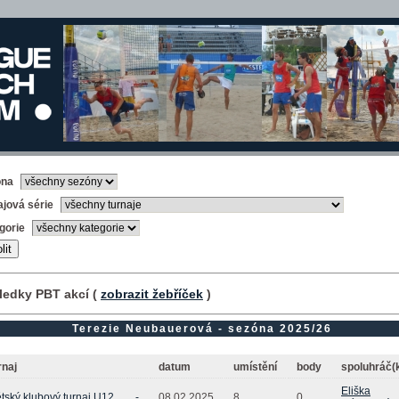
óna
ajová série
gorie
ledky PBT akcí (
zobrazit žebříček
)
Terezie Neubauerová - sezóna 2025/26
rnaj
datum
umístění
body
spoluhráč(
Eliška
tský klubový turnaj U12
-
08.02.2025
8.
0