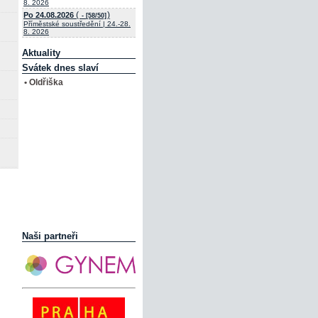
8. 2026
(
)
Po 24.08.2026
- [58/50]
Příměstské soustředění | 24.-28.
8. 2026
Aktuality
Svátek dnes slaví
• Oldřiška
Naši partneři