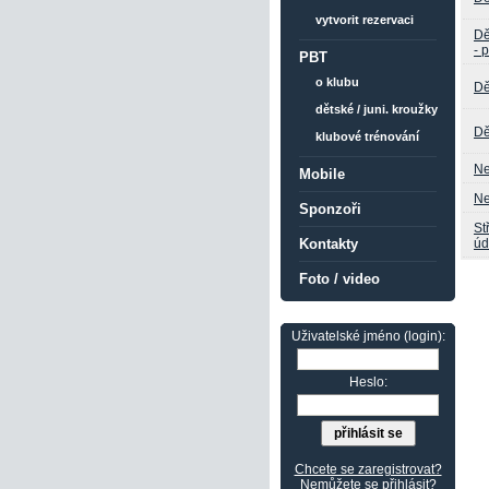
vytvorit rezervaci
Dě
- 
PBT
o klubu
Dě
dětské / juni. kroužky
Dě
klubové trénování
Ne
Mobile
Ne
Sponzoři
St
úd
Kontakty
Foto / video
Uživatelské jméno (login):
Heslo:
Chcete se zaregistrovat?
Nemůžete se přihlásit?