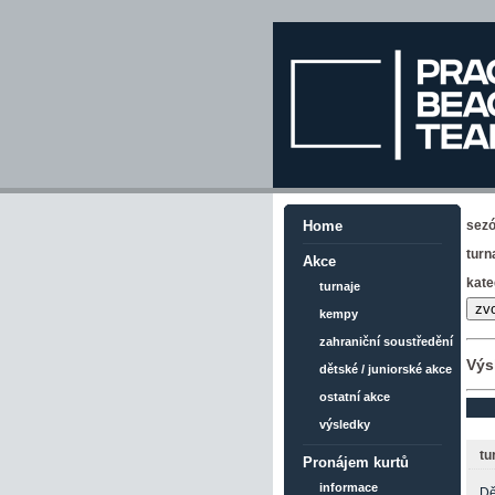
sez
Home
turn
Akce
kate
turnaje
kempy
zahraniční soustředění
Výs
dětské / juniorské akce
ostatní akce
výsledky
tu
Pronájem kurtů
informace
Dě