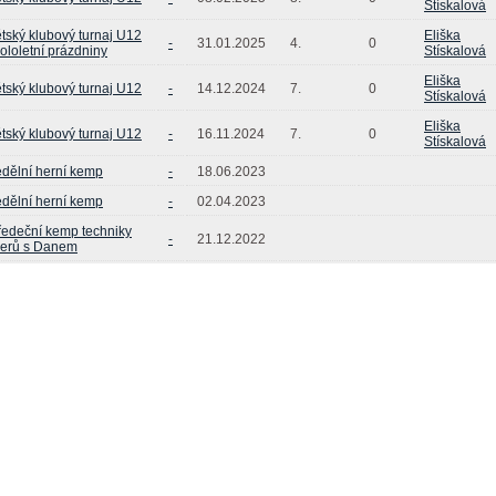
Stískalová
tský klubový turnaj U12
Eliška
-
31.01.2025
4.
0
pololetní prázdniny
Stískalová
Eliška
tský klubový turnaj U12
-
14.12.2024
7.
0
Stískalová
Eliška
tský klubový turnaj U12
-
16.11.2024
7.
0
Stískalová
dělní herní kemp
-
18.06.2023
dělní herní kemp
-
02.04.2023
ředeční kemp techniky
-
21.12.2022
erů s Danem