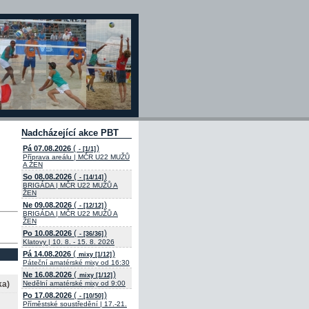
Nadcházející akce PBT
(
)
Pá 07.08.2026
- [1/1]
Příprava areálu | MČR U22 MUŽŮ
A ŽEN
(
)
So 08.08.2026
- [14/14]
BRIGÁDA | MČR U22 MUŽŮ A
ŽEN
(
)
Ne 09.08.2026
- [12/12]
BRIGÁDA | MČR U22 MUŽŮ A
ŽEN
(
)
Po 10.08.2026
- [36/36]
Klatovy | 10. 8. - 15. 8. 2026
(
)
Pá 14.08.2026
mixy [1/12]
Páteční amatérské mixy od 16:30
(
)
Ne 16.08.2026
mixy [1/12]
ka)
Nedělní amatérské mixy od 9:00
(
)
Po 17.08.2026
- [10/50]
Příměstské soustředění | 17.-21.