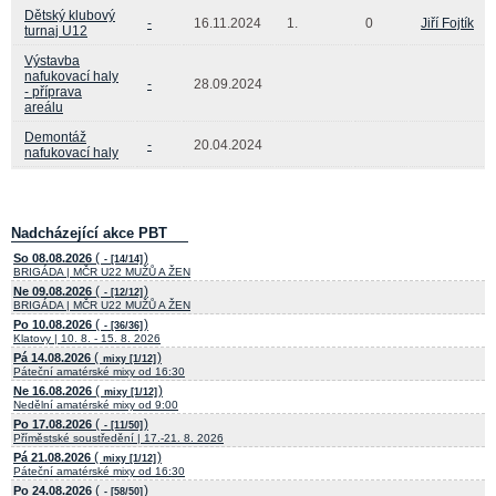
Dětský klubový
-
16.11.2024
1.
0
Jiří Fojtík
turnaj U12
Výstavba
nafukovací haly
-
28.09.2024
- příprava
areálu
Demontáž
-
20.04.2024
nafukovací haly
Nadcházející akce PBT
(
)
So 08.08.2026
- [14/14]
BRIGÁDA | MČR U22 MUŽŮ A ŽEN
(
)
Ne 09.08.2026
- [12/12]
BRIGÁDA | MČR U22 MUŽŮ A ŽEN
(
)
Po 10.08.2026
- [36/36]
Klatovy | 10. 8. - 15. 8. 2026
(
)
Pá 14.08.2026
mixy [1/12]
Páteční amatérské mixy od 16:30
(
)
Ne 16.08.2026
mixy [1/12]
Nedělní amatérské mixy od 9:00
(
)
Po 17.08.2026
- [11/50]
Příměstské soustředění | 17.-21. 8. 2026
(
)
Pá 21.08.2026
mixy [1/12]
Páteční amatérské mixy od 16:30
(
)
Po 24.08.2026
- [58/50]