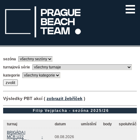
sezóna
turnajová série
kategorie
Výsledky PBT akcí (
zobrazit žebříček
)
Filip Vejplacha - sezóna 2025/26
turnaj
datum
umístění
body
spoluhráč(k
BRIGÁDA |
MČR U22
-
08.08.2026