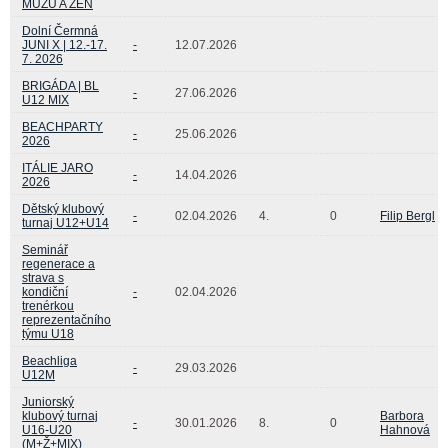
MUŽŮ A ŽEN
Dolní Čermná
JUNI X | 12.-17.
-
12.07.2026
7. 2026
BRIGÁDA | BL
-
27.06.2026
U12 MIX
BEACHPARTY
-
25.06.2026
2026
ITÁLIE JARO
-
14.04.2026
2026
Dětský klubový
-
02.04.2026
4.
0
Filip Bergl
turnaj U12+U14
Seminář
regenerace a
strava s
kondiční
-
02.04.2026
trenérkou
reprezentačního
týmu U18
Beachliga
-
29.03.2026
U12M
Juniorský
klubový turnaj
Barbora
-
30.01.2026
8.
0
U16-U20
Hahnová
(M+Ž+MIX)