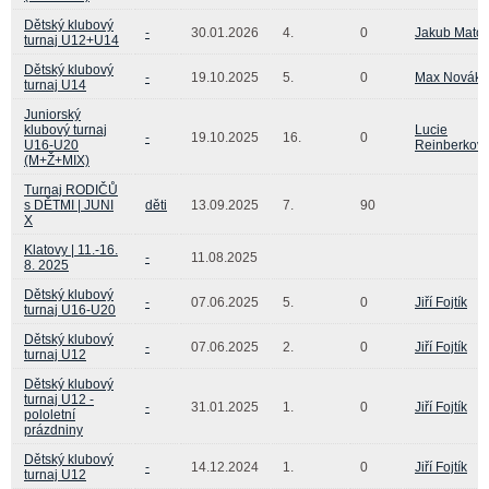
Dětský klubový
-
30.01.2026
4.
0
Jakub Mato
turnaj U12+U14
Dětský klubový
-
19.10.2025
5.
0
Max Novák
turnaj U14
Juniorský
klubový turnaj
Lucie
-
19.10.2025
16.
0
U16-U20
Reinberkov
(M+Ž+MIX)
Turnaj RODIČŮ
s DĚTMI | JUNI
děti
13.09.2025
7.
90
X
Klatovy | 11.-16.
-
11.08.2025
8. 2025
Dětský klubový
-
07.06.2025
5.
0
Jiří Fojtík
turnaj U16-U20
Dětský klubový
-
07.06.2025
2.
0
Jiří Fojtík
turnaj U12
Dětský klubový
turnaj U12 -
-
31.01.2025
1.
0
Jiří Fojtík
pololetní
prázdniny
Dětský klubový
-
14.12.2024
1.
0
Jiří Fojtík
turnaj U12