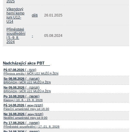
2025
Víkendový
herní kemp
děti
26.01.2025
juni U12-
U14
Příměstské
soustředění
-
05.08.2024
| 5.-9. 8.
2024
Nadcházející akce PBT
(
)
Pá 07.08.2026
- [1/1]
Příprava areálu | MČR U22 MUŽŮ A ŽEN
(
)
So 08.08.2026
- [14/14]
BRIGÁDA | MČR U22 MUŽŮ A ŽEN
(
)
Ne 09.08.2026
- [12/12]
BRIGÁDA | MČR U22 MUŽŮ A ŽEN
(
)
Po 10.08.2026
- [36/36]
Klatovy | 10. 8. - 15. 8. 2026
(
)
Pá 14.08.2026
mixy [1/12]
Páteční amatérské mixy od 16:30
(
)
Ne 16.08.2026
mixy [1/12]
Nedělní amatérské mixy od 9:00
(
)
Po 17.08.2026
- [10/50]
Příměstské soustředění | 17.-21. 8. 2026
(
)
Po 24.08.2026
- [58/50]