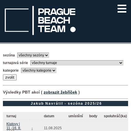
sezóna
turnajová série
kategorie
Výsledky PBT akcí (
zobrazit žebříček
)
Jakub Navrátil - sezóna 2025/26
turnaj
datum
umístění
body
spoluhráč(ka)
Klatovy |
11.-16. 8.
-
11.08.2025