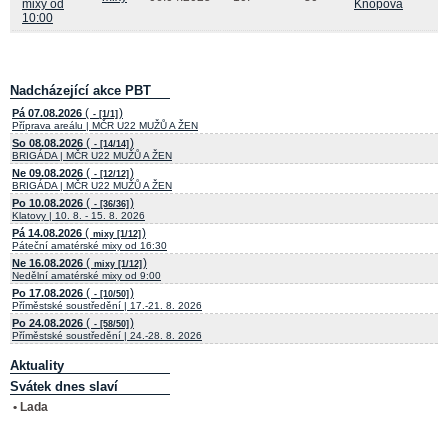
mixy od
Knopová
10:00
Nadcházející akce PBT
(
)
Pá 07.08.2026
- [1/1]
Příprava areálu | MČR U22 MUŽŮ A ŽEN
(
)
So 08.08.2026
- [14/14]
BRIGÁDA | MČR U22 MUŽŮ A ŽEN
(
)
Ne 09.08.2026
- [12/12]
BRIGÁDA | MČR U22 MUŽŮ A ŽEN
(
)
Po 10.08.2026
- [36/36]
Klatovy | 10. 8. - 15. 8. 2026
(
)
Pá 14.08.2026
mixy [1/12]
Páteční amatérské mixy od 16:30
(
)
Ne 16.08.2026
mixy [1/12]
Nedělní amatérské mixy od 9:00
(
)
Po 17.08.2026
- [10/50]
Příměstské soustředění | 17.-21. 8. 2026
(
)
Po 24.08.2026
- [58/50]
Příměstské soustředění | 24.-28. 8. 2026
Aktuality
Svátek dnes slaví
• Lada