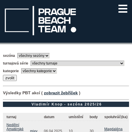
sezóna
turnajová série
kategorie
Výsledky PBT akcí (
zobrazit žebříček
)
Vladimír Knop - sezóna 2025/26
turnaj
datum
umístění
body
spoluhráč(ka)
Nedělní
Amatérské
Magdaléna
mixy
06.04.2025
10.
30