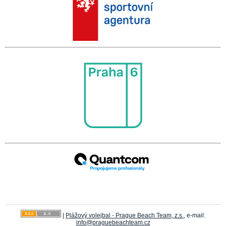
|
Plážový volejbal - Prague Beach Team, z.s.
, e-mail:
info@praguebeachteam.cz