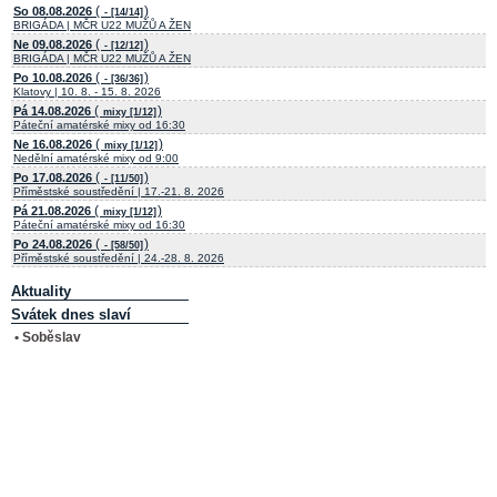
(
)
So 08.08.2026
- [14/14]
BRIGÁDA | MČR U22 MUŽŮ A ŽEN
(
)
Ne 09.08.2026
- [12/12]
BRIGÁDA | MČR U22 MUŽŮ A ŽEN
(
)
Po 10.08.2026
- [36/36]
Klatovy | 10. 8. - 15. 8. 2026
(
)
Pá 14.08.2026
mixy [1/12]
Páteční amatérské mixy od 16:30
(
)
Ne 16.08.2026
mixy [1/12]
Nedělní amatérské mixy od 9:00
(
)
Po 17.08.2026
- [11/50]
Příměstské soustředění | 17.-21. 8. 2026
(
)
Pá 21.08.2026
mixy [1/12]
Páteční amatérské mixy od 16:30
(
)
Po 24.08.2026
- [58/50]
Příměstské soustředění | 24.-28. 8. 2026
Aktuality
Svátek dnes slaví
• Soběslav