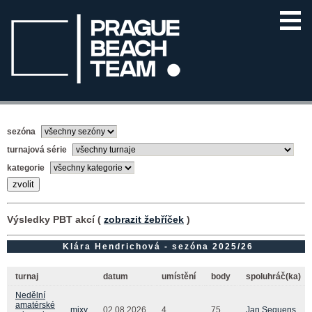
sezóna
turnajová série
kategorie
Výsledky PBT akcí (
zobrazit žebříček
)
Klára Hendrichová - sezóna 2025/26
turnaj
datum
umístění
body
spoluhráč(ka)
Nedělní
amatérské
mixy
02.08.2026
4.
75
Jan Sequens