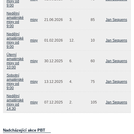
mixy od
9:00
Nedělní
amatérské
mixy
21.06.2026
3.
85
Jan Sequens
mixy od
9:00
Nedělní
amatérské
mixy
01.02.2026
12.
10
Jan Sequens
mixy od
9:00
Úterní
amatérské
mixy
30.12.2025
6.
60
Jan Sequens
mixy od
10:00
Sobotní
amatérské
mixy
13.12.2025
4.
75
Jan Sequens
mixy od
9:00
Nedělní
amatérské
mixy
07.12.2025
2.
105
Jan Sequens
mixy od
14:30
Nadcházející akce PBT