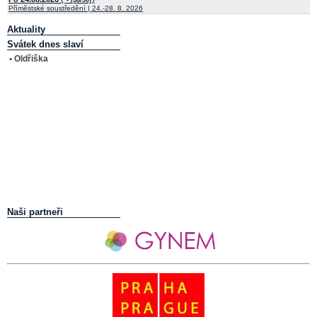
Příměstské soustředění | 24.-28. 8. 2026
Aktuality
Svátek dnes slaví
• Oldřiška
Naši partneři