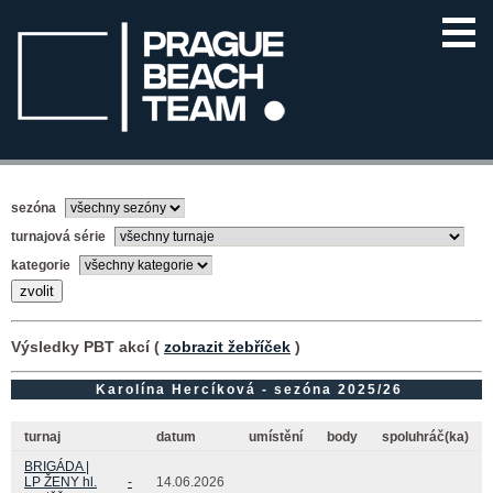
sezóna
turnajová série
kategorie
Výsledky PBT akcí (
zobrazit žebříček
)
Karolína Hercíková - sezóna 2025/26
turnaj
datum
umístění
body
spoluhráč(ka)
BRIGÁDA |
LP ŽENY hl.
-
14.06.2026