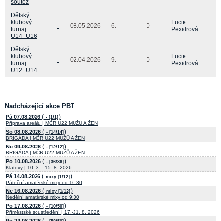
soutěž
Dětský
klubový
Lucie
-
08.05.2026
6.
0
turnaj
Pexidrová
U14+U16
Dětský
klubový
Lucie
-
02.04.2026
9.
0
turnaj
Pexidrová
U12+U14
Nadcházející akce PBT
(
)
Pá 07.08.2026
- [1/1]
Příprava areálu | MČR U22 MUŽŮ A ŽEN
(
)
So 08.08.2026
- [14/14]
BRIGÁDA | MČR U22 MUŽŮ A ŽEN
(
)
Ne 09.08.2026
- [12/12]
BRIGÁDA | MČR U22 MUŽŮ A ŽEN
(
)
Po 10.08.2026
- [36/36]
Klatovy | 10. 8. - 15. 8. 2026
(
)
Pá 14.08.2026
mixy [1/12]
Páteční amatérské mixy od 16:30
(
)
Ne 16.08.2026
mixy [1/12]
Nedělní amatérské mixy od 9:00
(
)
Po 17.08.2026
- [10/50]
Příměstské soustředění | 17.-21. 8. 2026
(
)
Po 24.08.2026
- [58/50]