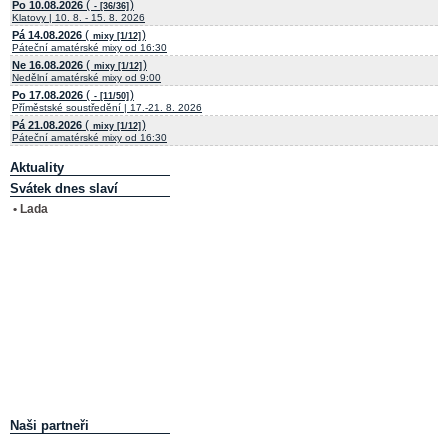
(
)
Po 10.08.2026
- [36/36]
Klatovy | 10. 8. - 15. 8. 2026
(
)
Pá 14.08.2026
mixy [1/12]
Páteční amatérské mixy od 16:30
(
)
Ne 16.08.2026
mixy [1/12]
Nedělní amatérské mixy od 9:00
(
)
Po 17.08.2026
- [11/50]
Příměstské soustředění | 17.-21. 8. 2026
(
)
Pá 21.08.2026
mixy [1/12]
Páteční amatérské mixy od 16:30
Aktuality
Svátek dnes slaví
• Lada
Naši partneři