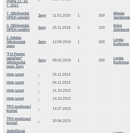
Praha 12.-16.
7. 2021
7. Střešovická
Milada
ženy
11.01.2020
1.
300
OPEN sobotní
Vamberská
3. Střešovická
Klára
ženy
25.11.2018
3.
220
OPEN nedělní
Zelinková
2. Adidas
Lenka
Střešovická
ženy
12.06.2016
1.
300
Kurtinova
open
"F.H.Prager
jablářství"
Lenka
ženy
09.01.2016
1.
300
Střešovická
Kurtinova
open Ženy
High jump!
-
25.11.2015
High jump!
-
04.11.2015
High jump!
-
21.10.2015
High jump!
-
14.10.2015
TRX posilovací
-
14.07.2015
kruháč
TRX posilovací
-
30.06.2015
kruháč
Jedničková
Lenka