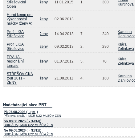
Střešovická
ženy
11.01.2015
1.
300
Kurtinova
Open
Herní kemp pro
výkonnostní
ženy
02.06.2013
hráčky (ženy A)
Profi LIGA
Karolina
ženy
14.04.2013
7.
240
Střešovice
Danilovicov
Profi LIGA
Klára
ženy
09.02.2013
2.
290
Střešovice
Zelinková
PRAHA -
Klára
regionální
ženy
01.07.2012
5.
70
Zelinková
turnaje
STŘEŠOVICKÁ
Karolina
tour 2011 -
ženy
21.08.2011
4.
160
Danilovicov
ŽENY
Nadcházející akce PBT
(
)
Pá 07.08.2026
- [1/1]
Příprava areálu | MČR U22 MUŽŮ A ŽEN
(
)
So 08.08.2026
- [14/14]
BRIGÁDA | MČR U22 MUŽŮ A ŽEN
(
)
Ne 09.08.2026
- [12/12]
BRIGÁDA | MČR U22 MUŽŮ A ŽEN