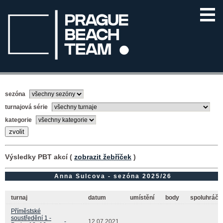
sezóna
turnajová série
kategorie
Výsledky PBT akcí (
zobrazit žebříček
)
Anna Sulcova - sezóna 2025/26
turnaj
datum
umístění
body
spoluhráč(
Příměstské
soustředění 1 -
-
12.07.2021