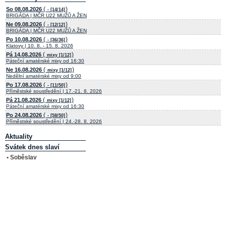
(
)
So 08.08.2026
- [14/14]
BRIGÁDA | MČR U22 MUŽŮ A ŽEN
(
)
Ne 09.08.2026
- [12/12]
BRIGÁDA | MČR U22 MUŽŮ A ŽEN
(
)
Po 10.08.2026
- [36/36]
Klatovy | 10. 8. - 15. 8. 2026
(
)
Pá 14.08.2026
mixy [1/12]
Páteční amatérské mixy od 16:30
(
)
Ne 16.08.2026
mixy [1/12]
Nedělní amatérské mixy od 9:00
(
)
Po 17.08.2026
- [11/50]
Příměstské soustředění | 17.-21. 8. 2026
(
)
Pá 21.08.2026
mixy [1/12]
Páteční amatérské mixy od 16:30
(
)
Po 24.08.2026
- [58/50]
Příměstské soustředění | 24.-28. 8. 2026
Aktuality
Svátek dnes slaví
• Soběslav